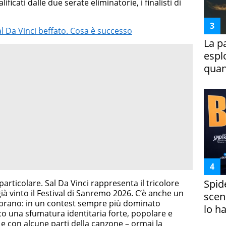
ificati dalle due serate eliminatorie, i finalisti di
al Da Vinci beffato. Cosa è successo
La p
espl
quan
Spid
 particolare. Sal Da Vinci rappresenta il tricolore
 già vinto il Festival di Sanremo 2026. C’è anche un
scena
 brano: in un contest sempre più dominato
lo h
lco una sfumatura identitaria forte, popolare e
o e con alcune parti della canzone – ormai la