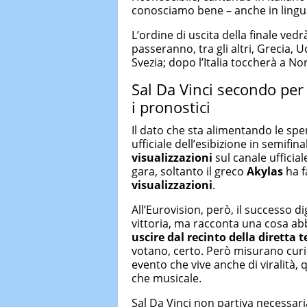
conosciamo bene – anche in lingu
L’ordine di uscita della finale ved
passeranno, tra gli altri, Grecia, 
Svezia; dopo l’Italia toccherà a N
Sal Da Vinci secondo per
i pronostici
Il dato che sta alimentando le sp
ufficiale dell’esibizione in semifin
visualizzazioni
sul canale ufficial
gara, soltanto il greco
Akylas
ha f
visualizzazioni
.
All’Eurovision, però, il successo 
vittoria, ma racconta una cosa ab
uscire dal recinto della diretta t
votano, certo. Però misurano curio
evento che vive anche di viralità,
che musicale.
Sal Da Vinci non partiva necessar