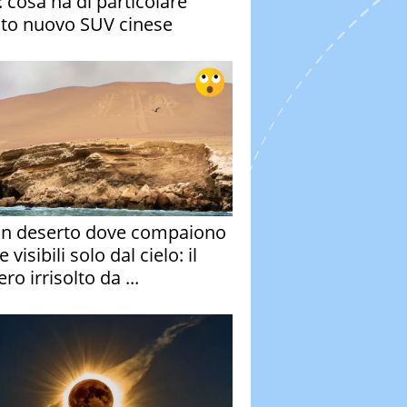
: cosa ha di particolare
to nuovo SUV cinese
un deserto dove compaiono
e visibili solo dal cielo: il
ro irrisolto da ...