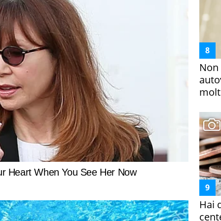
Non 
auto
molto
Hai 
cent