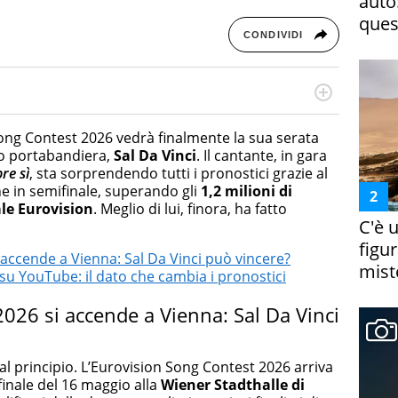
auto
ques
CONDIVIDI
cessi di integrazione e attivo nel campo della ricerca, in
mporanea di America Latina e Spagna. Collabora con
Song Contest 2026 vedrà finalmente la sua serata
e dell'Associazione Culturale "La Biblioteca del Sannio".
suo portabandiera,
Sal Da Vinci
. Il cantante, in gara
re sì
, sta sorprendendo tutti i pronostici grazie al
ne in semifinale, superando gli
1,
2
milioni di
ale Eurovision
. Meglio di lui, finora, ha fatto
C'è 
figur
i accende a Vienna: Sal Da Vinci può vincere?
miste
su YouTube: il dato che cambia i pronostici
 2026 si accende a Vienna: Sal Da Vinci
 principio. L’Eurovision Song Contest 2026 arriva
finale del 16 maggio alla
Wiener Stadthalle di