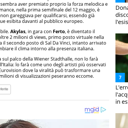
e sembra aver premiato proprio la forza melodica e
Dona
rmance, nella prima semifinale del 12 maggio, è
disc
ia non gareggiava per qualificarsi, essendo già
nque esibita davanti al pubblico europeo.
l'esi
abile.
Akylas
, in gara con
Ferto
, è diventato il
oltre 2 milioni di views, primo posto virtuale nella
Ma il secondo posto di Sal Da Vinci, intanto arrivato
mbiare il clima intorno alla presenza italiana.
 sul palco della Wiener Stadthalle, non lo farà
talia: lo farà come uno degli artisti più osservati
 Eurovision dove la viralità può trasformare una
milioni di visualizzazioni peseranno eccome.
L'er
ferite
l'ac
in es