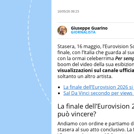
16/05/26 08:23
Giuseppe Guarino
GIORNALISTA
Ph(D) in Diritto Comparato e pro
particolare sulla Storia conte
Stasera, 16 maggio, l’Eurovision 
numerose testate ed è president
finale, con l’Italia che guarda al 
con la ormai celeberrima
Per semp
boom del video della sua esibizio
visualizzazioni sul canale uffici
soltanto un altro artista.
La finale dell’Eurovision 2026 s
Sal Da Vinci secondo per views 
La finale dell’Eurovision
può vincere?
Andiamo con ordine e partiamo dal
stasera al suo atto conclusivo. La 