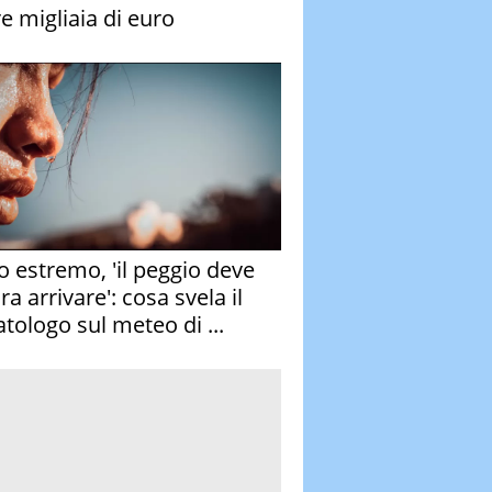
re migliaia di euro
o estremo, 'il peggio deve
a arrivare': cosa svela il
atologo sul meteo di ...