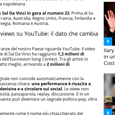
a napoletana.
rà
Sal Da Vinci in gara al numero 22
. Prima di lui
Ucraina, Australia, Regno Unito, Francia, Finlandia e
orvegia, Romania e Austria.
 views su YouTube: il dato che cambia
eranze del nostro Paese riguarda YouTube. Il video
Ilar
ale di Sal Da Vinci ha raggiunto
1,2 milioni di
in un
e dell’Eurovision Song Contest. Tra gli artisti in
Costi
atto meglio, arrivando a
2 milioni di
digitale non coincide automaticamente con la
bastanza chiara:
una performance è riuscita a
elevisiva e a circolare
sui social
. Le views non
sità, passaparola, replay, discussione. E in un
 questo può diventare un segnale politico-pop, oltre
iamente come il nome più chiacchierato del