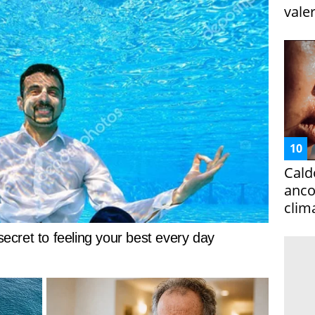
vale
Cald
ancor
clim