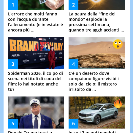
L'errore che molti fanno
La paura della "fine del
con l'acqua durante
mondo" esplode la
l'allenamento (e in estate è
prossima settimana,
ancora più ...
quando tre agghiaccianti ...
Spiderman 2026, il colpo di
C'è un deserto dove
scena nei titoli di coda del
compaiono figure visibili
film: lo hai notato anche
solo dal cielo: il mistero
tu?
irrisolto da ...
Donald Trump terrà a
In soli 7 minuti venduti