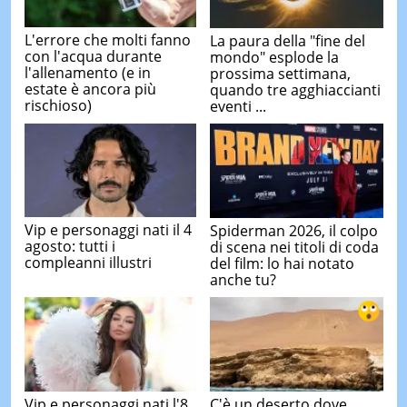
L'errore che molti fanno
La paura della "fine del
con l'acqua durante
mondo" esplode la
l'allenamento (e in
prossima settimana,
estate è ancora più
quando tre agghiaccianti
rischioso)
eventi ...
Vip e personaggi nati il 4
Spiderman 2026, il colpo
agosto: tutti i
di scena nei titoli di coda
compleanni illustri
del film: lo hai notato
anche tu?
Vip e personaggi nati l'8
C'è un deserto dove