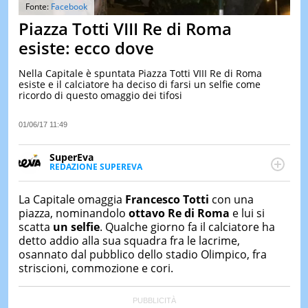
&
Fonte:
Facebook
TEST
Piazza Totti VIII Re di Roma
MUSIC
esiste: ecco dove
&
SPETT
Nella Capitale è spuntata Piazza Totti VIII Re di Roma
esiste e il calciatore ha deciso di farsi un selfie come
LE
ricordo di questo omaggio dei tifosi
NOTIZI
DI
OGGI
01/06/17 11:49
LE
SuperEva
NOTIZI
REDAZIONE SUPEREVA
DI
FACEBOOK
SuperEva è il magazine di Italiaonline dedicato a
IERI
trend, curiosità, entertainment e “feel-good news”.
La Capitale omaggia
Francesco Totti
con una
CONTAT
Pensato per tutti ma soprattutto per la GenZ, molto
piazza, nominandolo
ottavo Re di Roma
e lui si
“social” e sempre in cerca di notizie originali. Dalle
scatta
un selfie
. Qualche giorno fa il calciatore ha
tendenze del momento ai fatti più strani alle
detto addio alla sua squadra fra le lacrime,
scoperte più divertenti: mille storie da scoprire ogni
osannato dal pubblico dello stadio Olimpico, fra
giorno”
striscioni, commozione e cori.