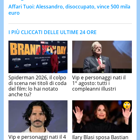
Affari Tuoi: Alessandro, disoccupato, vince 500 mila
euro
I PIÙ CLICCATI DELLE ULTIME 24 ORE
Spiderman 2026, il colpo
Vip e personaggi nati il
di scena nei titoli di coda
1° agosto: tutti i
del film: lo hai notato
compleanni illustri
anche tu?
Vip e personaggi nati il 4
Ilary Blasi sposa Bastian