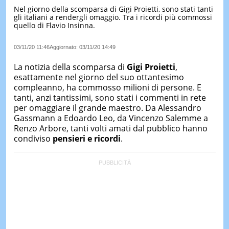
Nel giorno della scomparsa di Gigi Proietti, sono stati tanti
LE
gli italiani a rendergli omaggio. Tra i ricordi più commossi
NOTIZI
quello di Flavio Insinna.
DI
OGGI
03/11/20 11:46
Aggiornato:
03/11/20 14:49
LE
NOTIZI
La notizia della scomparsa di
Gigi Proietti
,
DI
esattamente nel giorno del suo ottantesimo
IERI
compleanno, ha commosso milioni di persone. E
tanti, anzi tantissimi, sono stati i commenti in rete
CONTAT
per omaggiare il grande maestro. Da Alessandro
Gassmann a Edoardo Leo, da Vincenzo Salemme a
Renzo Arbore, tanti volti amati dal pubblico hanno
condiviso
pensieri e ricordi
.