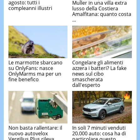
agosto: tutti i
Muller in una villa extra
compleanni illustri
lusso della Costiera
Amalfitana: quanto costa
...
Le marmotte sbarcano
Congelare gli alimenti
su OnlyFans: nasce
azzera i batteri? La fake
OnlyMarms ma per un
news sul cibo
fine benefico
smascherata
dall'esperto
Non basta rallentare: il
In soli 7 minuti venduti
nuovo autovelox
20.000 auto: cosa ha di
Vergilius Plus rileva
particolare questo