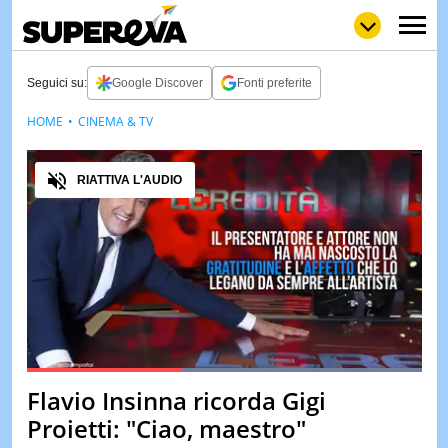
Seguici su:
Google Discover
Fonti preferite
HOME
CINEMA & TV
NEWS
LOL
GULP
LOVE
Audio
STORIE
RIATTIVA L'AUDIO
VIDEO
WOW
POP
CURIOS
CINEM
& TV
QUIZ
&
TEST
Loaded
:
100.00%
Flavio Insinna ricorda Gigi
Pause
Unmute
MUSIC
Proietti: "Ciao, maestro"
&
SPETT