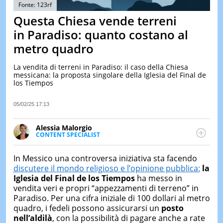
&
Fonte: 123rf
TEST
Questa Chiesa vende terreni
MUSIC
in Paradiso: quanto costano al
&
metro quadro
SPETT
LE
La vendita di terreni in Paradiso: il caso della Chiesa
NOTIZI
messicana: la proposta singolare della Iglesia del Final de
DI
los Tiempos
OGGI
LE
05/02/25 17:13
NOTIZI
DI
Alessia Malorgio
IERI
CONTENT SPECIALIST
Ha conseguito un Master in Marketing Management
CONTAT
e Google Digital Training su Marketing digitale. Si
In Messico una controversa iniziativa sta facendo
occupa della creazione di contenuti in ottica SEO e
discutere il mondo religioso e l’opinione pubblica:
la
dello sviluppo di strategie marketing attraverso
Iglesia del Final de los Tiempos
ha messo in
canali digitali.
vendita veri e propri “appezzamenti di terreno” in
Paradiso. Per una cifra iniziale di 100 dollari al metro
quadro, i fedeli possono assicurarsi un
posto
nell’aldilà
, con la possibilità di pagare anche a rate