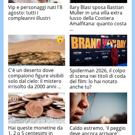
Vip e personaggi nati l'8
Ilary Blasi sposa Bastian
agosto: tutti i
Muller in una villa extra
compleanni illustri
lusso della Costiera
Amalfitana: quanto costa
...
C'è un deserto dove
Spiderman 2026, il colpo
compaiono figure visibili
di scena nei titoli di coda
solo dal cielo: il mistero
del film: lo hai notato
irrisolto da 2000 anni ...
anche tu?
Hai queste monetine da
Caldo estremo, 'il peggio
1, 2 o 5 centesimi in
deve ancora arrivare':