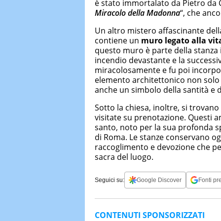
è stato immortalato da Pietro da Co
Miracolo della Madonna
“, che anco
Un altro mistero affascinante dell
contiene un
muro legato alla vita
questo muro è parte della stanza 
incendio devastante e la successi
miracolosamente e fu poi incorpor
elemento architettonico non solo 
anche un simbolo della santità e de
Sotto la chiesa, inoltre, si trovano
visitate su prenotazione. Questi a
santo, noto per la sua profonda spi
di Roma. Le stanze conservano ogg
raccoglimento e devozione che perm
sacra del luogo.
Seguici su:
Google Discover
Fonti pre