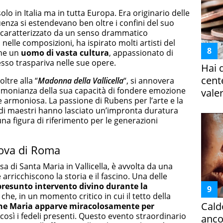
olo in Italia ma in tutta Europa. Era originario delle
uenza si estendevano ben oltre i confini del suo
co, caratterizzato da un senso drammatico
lle composizioni, ha ispirato molti artisti del
che un
uomo di vasta cultura
, appassionato di
esso traspariva nelle sue opere.
Hai 
cent
ltre alla “
Madonna della Vallicella
“, si annovera
timonianza della sua capacità di fondere emozione
vale
armoniosa. La passione di Rubens per l’arte e la
ndi maestri hanno lasciato un’impronta duratura
na figura di riferimento per le generazioni
uova di Roma
esa di Santa Maria in Vallicella, è avvolta da una
 arricchiscono la storia e il fascino. Una delle
presunto intervento divino durante la
a che, in un momento critico in cui il tetto della
Cald
ine Maria apparve miracolosamente per
 così i fedeli presenti. Questo evento straordinario
ancor