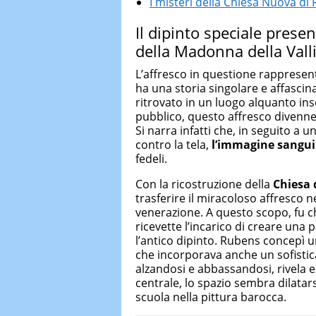
I misteri della Chiesa Nuova di
Il dipinto speciale prese
della Madonna della Valli
L’affresco in questione rappresen
ha una storia singolare e affascina
ritrovato in un luogo alquanto insol
pubblico, questo affresco divenn
Si narra infatti che, in seguito a u
contro la tela,
l’immagine sangu
fedeli.
Con la ricostruzione della
Chiesa 
trasferire il miracoloso affresco n
venerazione. A questo scopo, fu 
ricevette l’incarico di creare una 
l’antico dipinto. Rubens concepì 
che incorporava anche un sofisti
alzandosi e abbassandosi, rivela e
centrale, lo spazio sembra dilatars
scuola nella pittura barocca.