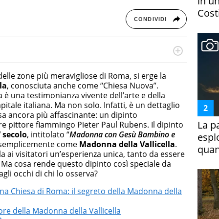
in un
Costi
CONDIVIDI
cessi di integrazione e attivo nel campo della ricerca, in
mporanea di America Latina e Spagna. Collabora con
elle zone più meravigliose di Roma, si erge la
e dell'Associazione Culturale "La Biblioteca del Sannio".
la
, conosciuta anche come “Chiesa Nuova”.
a è una testimonianza vivente dell’arte e della
itale italiana. Ma non solo. Infatti, è un dettaglio
sa ancora più affascinante: un dipinto
La p
e pittore fiammingo Pieter Paul Rubens. Il dipinto
V secolo
, intitolato “
Madonna con Gesù Bambino e
espl
ù semplicemente come
Madonna della Vallicella
.
quan
a ai visitatori un’esperienza unica, tanto da essere
. Ma cosa rende questo dipinto così speciale da
li occhi di chi lo osserva?
 una Chiesa di Roma: il segreto della Madonna della
tore della Madonna della Vallicella