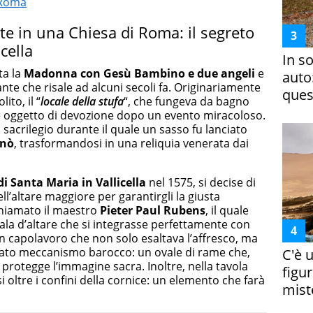
 Roma
nte in una Chiesa di Roma: il segreto
cella
In s
ta la
Madonna con Gesù Bambino e due angeli
e
auto
nte che risale ad alcuni secoli fa. Originariamente
ques
ito, il “
locale della stufa
“, che fungeva da bagno
e oggetto di devozione dopo un evento miracoloso.
n sacrilegio durante il quale un sasso fu lanciato
inò
, trasformandosi in una reliquia venerata dai
di Santa Maria in Vallicella
nel 1575, si decise di
ell’altare maggiore per garantirgli la giusta
chiamato il maestro
Pieter Paul Rubens
, il quale
pala d’altare che si integrasse perfettamente con
un capolavoro che non solo esaltava l’affresco, ma
cato meccanismo barocco: un ovale di rame che,
C'è 
 protegge l’immagine sacra. Inoltre, nella tavola
figur
i oltre i confini della cornice: un elemento che farà
miste