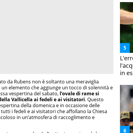
L'er
l'ac
in es
to da Rubens non è soltanto una meraviglia
he un elemento che aggiunge un tocco di solennità e
essa vespertina del sabato,
l’ovale di rame si
a Vallicella ai fedeli e ai visitatori
. Questo
espertina della domenica e in occasione delle
utti i fedeli e ai visitatori che affollano la Chiesa
acoloso in un’atmosfera di raccoglimento e