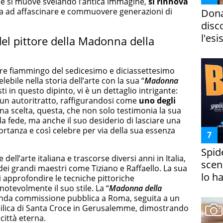
ale si muove svelando l’antica immagine,
si rinnova
ua ad affascinare e commuovere generazioni di
Dona
disc
l'esi
del pittore della Madonna della
tore fiammingo del sedicesimo e diciassettesimo
lebile nella storia dell’arte con la sua “
Madonna
sti in questo dipinto, vi è un dettaglio intrigante:
 un autoritratto, raffigurandosi come
uno degli
Una scelta, questa, che non solo testimonia la sua
da fede, ma anche il suo desiderio di lasciare una
portanza e così celebre per via della sua essenza
Spid
l’arte italiana e trascorse diversi anni in Italia,
scena
 dei grandi maestri come Tiziano e Raffaello. La sua
lo h
i approfondire le tecniche pittoriche
otevolmente il suo stile. La “
Madonna della
onda commissione pubblica a Roma, seguita a un
basilica di Santa Croce in Gerusalemme, dimostrando
città eterna.