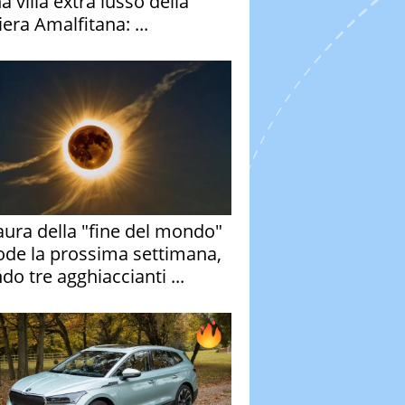
a villa extra lusso della
era Amalfitana: ...
aura della "fine del mondo"
ode la prossima settimana,
do tre agghiaccianti ...