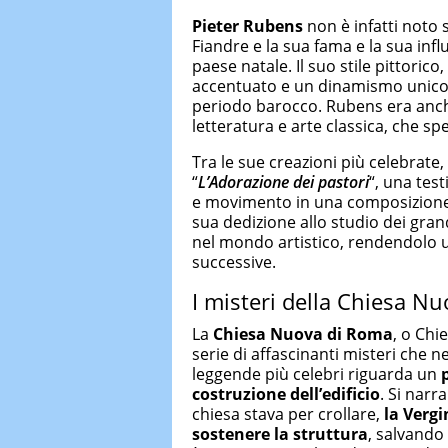
Pieter Rubens
non è infatti noto s
Fiandre e la sua fama e la sua infl
paese natale. Il suo stile pittori
accentuato e un dinamismo unico ne
periodo barocco. Rubens era an
letteratura e arte classica, che sp
Tra le sue creazioni più celebrate, o
“
L’Adorazione dei pastori
“, una tes
e movimento in una composizione 
sua dedizione allo studio dei gra
nel mondo artistico, rendendolo u
successive.
I misteri della Chiesa N
La
Chiesa Nuova di Roma
, o Chi
serie di affascinanti misteri che ne
leggende più celebri riguarda un
costruzione dell’edificio
. Si narr
chiesa stava per crollare,
la Verg
sostenere la struttura
, salvando