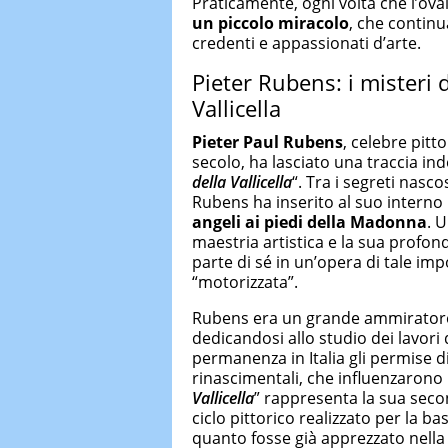
Praticamente, ogni volta che l’ov
un piccolo miracolo
, che contin
credenti e appassionati d’arte.
Pieter Rubens: i misteri 
Vallicella
Pieter Paul Rubens
, celebre pit
secolo, ha lasciato una traccia inde
della Vallicella
“. Tra i segreti nasco
Rubens ha inserito al suo interno
angeli ai piedi della Madonna
. 
maestria artistica e la sua profon
parte di sé in un’opera di tale im
“motorizzata”.
Rubens era un grande ammiratore del
dedicandosi allo studio dei lavori
permanenza in Italia gli permise d
rinascimentali, che influenzarono n
Vallicella
” rappresenta la sua sec
ciclo pittorico realizzato per la 
quanto fosse già apprezzato nella 