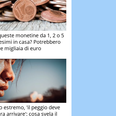
queste monetine da 1, 2 o 5
esimi in casa? Potrebbero
re migliaia di euro
o estremo, 'il peggio deve
a arrivare': cosa svela il