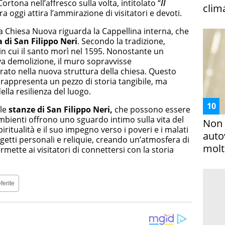
rtona nell’affresco sulla volta, intitolato “
Il
clim
ra oggi attira l’ammirazione di visitatori e devoti.
a Chiesa Nuova riguarda la Cappellina interna, che
 di San Filippo Neri
. Secondo la tradizione,
in cui il santo morì nel 1595. Nonostante un
va demolizione, il muro sopravvisse
ato nella nuova struttura della chiesa. Questo
rappresenta un pezzo di storia tangibile, ma
lla resilienza del luogo.
 le
stanze di San Filippo Neri,
che possono essere
mbienti offrono uno sguardo intimo sulla vita del
Non 
ritualità e il suo impegno verso i poveri e i malati
auto
etti personali e reliquie, creando un’atmosfera di
molto
ette ai visitatori di connettersi con la storia
ferite