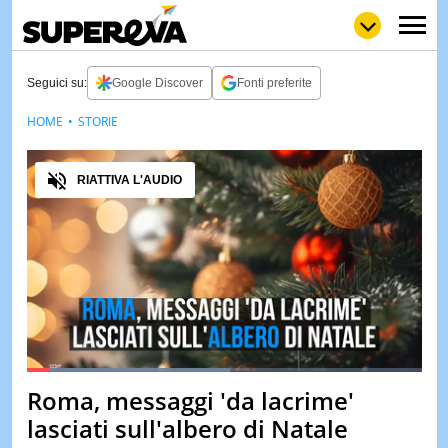
Seguici su:
Google Discover
Fonti preferite
HOME
STORIE
NEWS
LOL
GULP
LOVE
Audio
STORIE
RIATTIVA L'AUDIO
VIDEO
WOW
POP
CURIOS
CINEM
& TV
QUIZ
&
TEST
Loaded
:
51.53%
Roma, messaggi 'da lacrime'
Pause
Unmute
MUSIC
lasciati sull'albero di Natale
&
SPETT