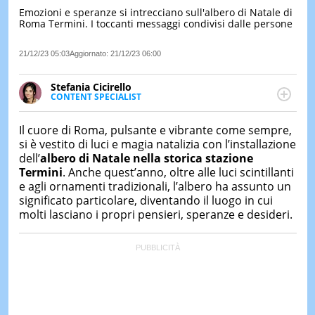
Emozioni e speranze si intrecciano sull'albero di Natale di
LE
Roma Termini. I toccanti messaggi condivisi dalle persone
NOTIZI
DI
OGGI
21/12/23 05:03
Aggiornato:
21/12/23 06:00
LE
Stefania Cicirello
NOTIZI
CONTENT SPECIALIST
DI
Content writer, video editor e fotografa, ha
IERI
conseguito un Master in Digital & Social Media
Il cuore di Roma, pulsante e vibrante come sempre,
Marketing. Scrive articoli in ottica SEO e realizza
CONTAT
si è vestito di luci e magia natalizia con l’installazione
contenuti per social media, con focus su Costume &
dell’
albero di Natale nella storica stazione
Società, Moda e Bellezza.
Termini
. Anche quest’anno, oltre alle luci scintillanti
e agli ornamenti tradizionali, l’albero ha assunto un
significato particolare, diventando il luogo in cui
molti lasciano i propri pensieri, speranze e desideri.