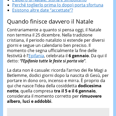
Perché toglierlo prima (o dopo) porta sfortuna
Esistono altre date “accettate”?
Quando finisce davvero il Natale
Contrariamente a quanto si pensa oggi, il Natale
non termina il 25 dicembre. Nella tradizione
cristiana, il periodo natalizio si estende per diversi
giorni e segue un calendario ben preciso. Il
momento che segna ufficialmente la fine delle
festività è l’
Epifania
, celebrata il
6 gennaio
. Da qui il
detto:
“l’Epifania tutte le feste si porta via”
.
La data non è casuale: ricorda l’arrivo dei Re Magi a
Betlemme, dodici giorni dopo la nascita di Gesù, per
portare in dono oro, incenso e mirra. È proprio da
qui che nasce l’idea della cosiddetta
dodicesima
notte
, quella compresa
tra il 5 e il 6 gennaio
,
considerata il momento corretto per
rimuovere
albero, luci e addobbi
.