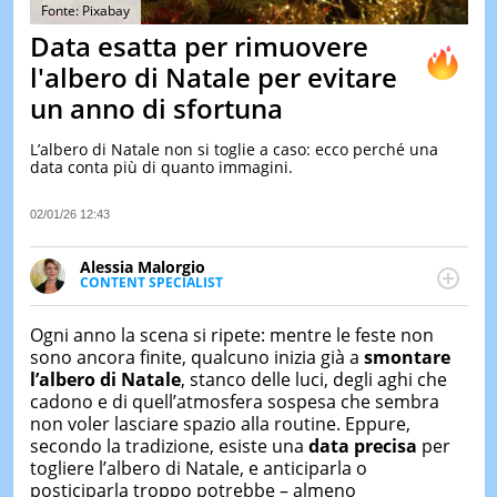
&
Fonte: Pixabay
TEST
Data esatta per rimuovere
MUSIC
l'albero di Natale per evitare
&
un anno di sfortuna
SPETT
LE
L’albero di Natale non si toglie a caso: ecco perché una
NOTIZI
data conta più di quanto immagini.
DI
OGGI
02/01/26 12:43
LE
NOTIZI
Alessia Malorgio
DI
CONTENT SPECIALIST
IERI
Ha conseguito un Master in Marketing Management
e Google Digital Training su Marketing digitale. Si
CONTAT
Ogni anno la scena si ripete: mentre le feste non
occupa della creazione di contenuti in ottica SEO e
sono ancora finite, qualcuno inizia già a
smontare
dello sviluppo di strategie marketing attraverso
l’albero di Natale
, stanco delle luci, degli aghi che
canali digitali.
cadono e di quell’atmosfera sospesa che sembra
non voler lasciare spazio alla routine. Eppure,
secondo la tradizione, esiste una
data precisa
per
togliere l’albero di Natale, e anticiparla o
posticiparla troppo potrebbe – almeno