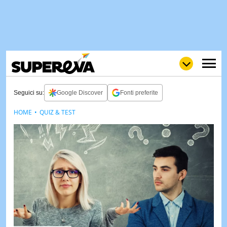
Seguici su:
Google Discover
Fonti preferite
HOME
QUIZ & TEST
NEWS
LOL
GULP
LOVE
STORIE
VIDEO
WOW
POP
CURIOS
CINEM
& TV
QUIZ