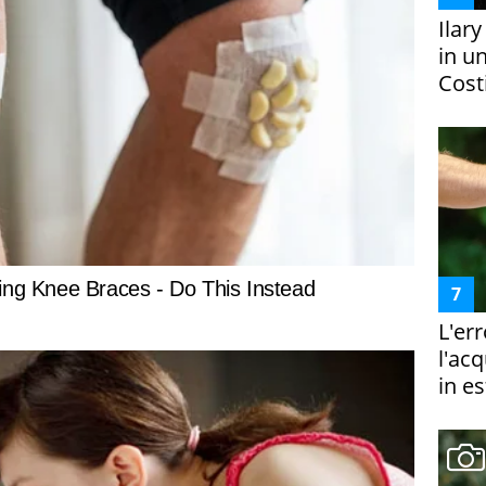
Ilar
in un
Costi
L'er
l'ac
in es