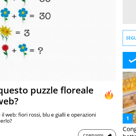
SEGU
 questo puzzle floreale
 web?
il web: fiori rossi, blu e gialli e operazioni
verlo?
Cong
CONDIVIDI