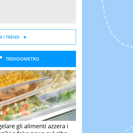
I I TREND
TRENDOMETRO
elare gli alimenti azzera i