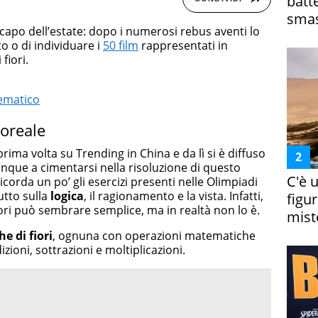
batt
smas
capo dell’estate: dopo i numerosi rebus aventi lo
o o di individuare i
50 film
rappresentati in
fiori.
ematico
loreale
ima volta su Trending in China e da lì si è diffuso
unque a cimentarsi nella risoluzione di questo
C'è 
corda un po’ gli esercizi presenti nelle Olimpiadi
utto sulla
logica
, il ragionamento e la vista. Infatti,
figur
iori può sembrare semplice, ma in realtà non lo è.
miste
e di fiori
, ognuna con operazioni matematiche
izioni, sottrazioni e moltiplicazioni.