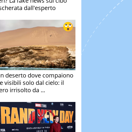
eri? La fake news sul cibo
cherata dall'esperto
un deserto dove compaiono
e visibili solo dal cielo: il
ro irrisolto da ...