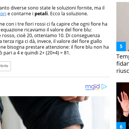
anto diverse sono state le soluzioni fornite, ma il
iori
e contarne i
petali
. Ecco la soluzione.
 con i tre fiori rossi ci fa capire che ogni fiore ha
equazione ricaviamo il valore del fiore blu:
re rosso, cioè 20, otteniamo 10. Di conseguenza
 terza riga ci dà, invece, il valore del fiore giallo
one bisogna prestare attenzione: il fiore blu non ha
iò pari a 4 e quindi 2+ (20×4) = 81.
Temp
fida
ferite
riusc