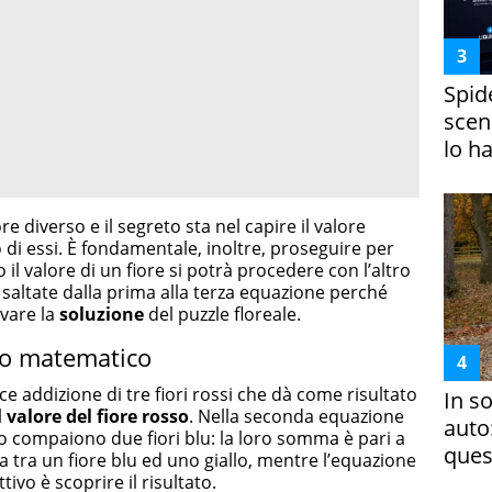
Spid
scena
lo h
ore diverso e il segreto sta nel capire il valore
di essi. È fondamentale, inoltre, proseguire per
 il valore di un fiore si potrà procedere con l’altro
 saltate dalla prima alla terza equazione perché
ovare la
soluzione
del puzzle floreale.
po matematico
 addizione di tre fiori rossi che dà come risultato
In s
l
valore del fiore rosso
. Nella seconda equazione
auto
o compaiono due fiori blu: la loro somma è pari a
ques
a tra un fiore blu ed uno giallo, mentre l’equazione
ettivo è scoprire il risultato.