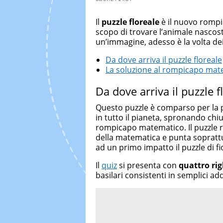
Il
puzzle floreale
è il nuovo rompi
scopo di trovare l’animale nascost
un’immagine, adesso è la volta dei 
Da dove arriva il puzzle floreale
La soluzione al rompicapo mat
Da dove arriva il puzzle f
Questo puzzle è comparso per la pr
in tutto il pianeta, spronando chi
rompicapo matematico. Il puzzle ri
della matematica e punta sopratt
ad un primo impatto il puzzle di f
Il
quiz
si presenta con
quattro righ
basilari consistenti in semplici add