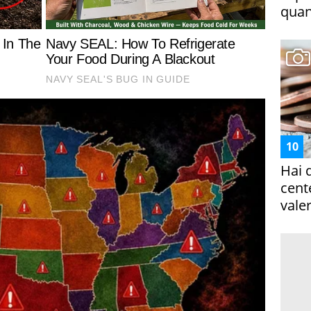
quan
Hai 
cent
vale