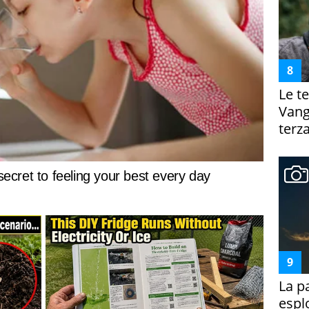
Le te
Vanga
terza
La p
espl