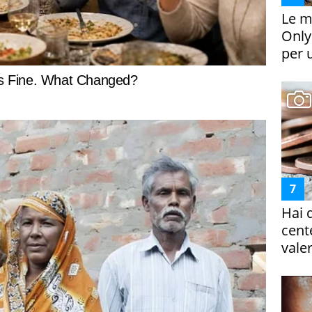
Le m
Only
per 
Hai 
cent
vale