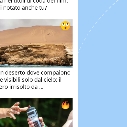
 nei titoli di coda del film:
ai notato anche tu?
un deserto dove compaiono
e visibili solo dal cielo: il
ro irrisolto da ...