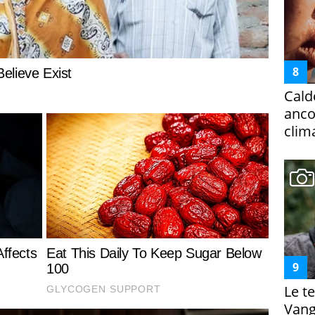
Cald
ancor
clim
Le te
Vanga