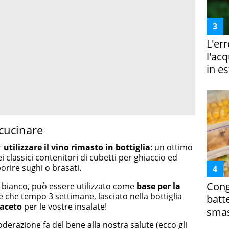
L'er
l'ac
in es
 cucinare
r
utilizzare il vino rimasto in bottiglia
: un ottimo
i classici contenitori di cubetti per ghiaccio ed
porire sughi o brasati.
Cong
o bianco, può essere utilizzato come
base per la
e che tempo 3 settimane, lasciato nella bottiglia
batt
 aceto
per le vostre insalate!
smas
oderazione fa del bene alla nostra salute (ecco gli