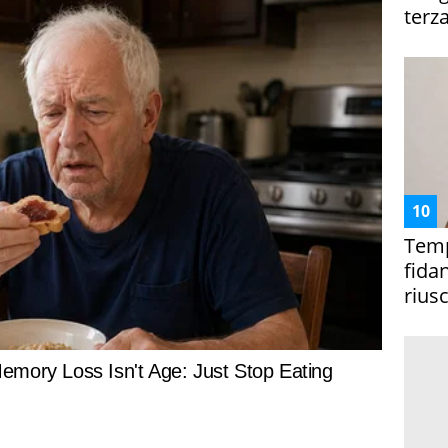
terza
Temp
fida
riusc