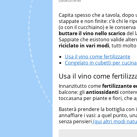
03/09/19 09:49
Capita spesso che a tavola, dopo 
stappate e non finite: c’è chi le ri
(o con il cucchiaino) e le conserva
buttare il vino nello scarico
del l
Sappiate che esistono valide alter
riciclato in vari modi
, tutti molto 
Usa il vino come fertilizzante
Congelato in cubetti per cucina
Usa il vino come fertilizz
Innanzitutto come
fertilizzante 
balcone: gli
antiossidanti
contenut
toccasana per piante e fiori, che 
Basterà prendere la bottiglia con 
annaffiare i vasi: a quel punto, una 
senza pensieri
(qui altri modi natur