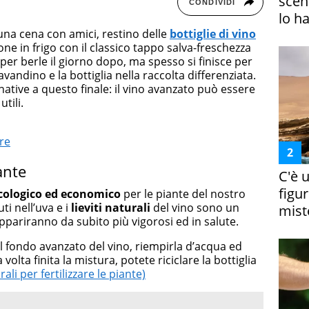
scena
CONDIVIDI
lo h
una cena con amici, restino delle
bottiglie di vino
pone in frigo con il classico tappo salva-freschezza
 per berle il giorno dopo, ma spesso si finisce per
avandino e la bottiglia nella raccolta differenziata.
native a questo finale: il vino avanzato può essere
utili.
re
ante
C'è 
figur
ecologico ed economico
per le piante del nostro
i nell’uva e i
lieviti naturali
del vino sono un
miste
appariranno da subito più vigorosi ed in salute.
il fondo avanzato del vino, riempirla d’acqua ed
volta finita la mistura, potete riciclare la bottiglia
ali per fertilizzare le piante)