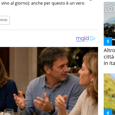
di vino al giorno): anche per questo è un vero
ferite
Altr
citt
in It