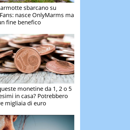
armotte sbarcano su
Fans: nasce OnlyMarms ma
un fine benefico
queste monetine da 1, 2 o 5
esimi in casa? Potrebbero
re migliaia di euro