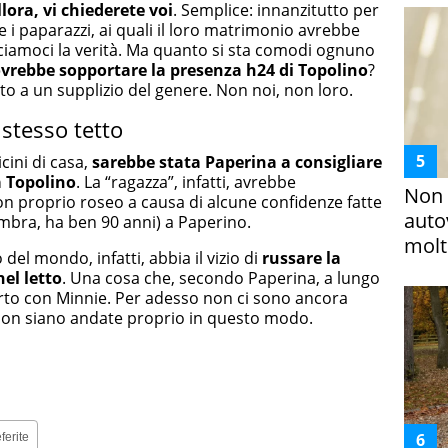
lora, vi chiederete voi
. Semplice: innanzitutto per
 i paparazzi, ai quali il loro matrimonio avrebbe
iciamoci la verità. Ma quanto si sta comodi ognuno
vrebbe sopportare la presenza h24 di Topolino
?
 a un supplizio del genere. Non noi, non loro.
 stesso tetto
cini di casa,
sarebbe stata Paperina a consigliare
a Topolino
. La “ragazza”, infatti, avrebbe
Non 
on proprio roseo a causa di alcune confidenze fatte
auto
mbra, ha ben 90 anni) a Paperino.
molto
el mondo, infatti, abbia il vizio di
russare la
el letto
. Una cosa che, secondo Paperina, a lungo
rto con Minnie. Per adesso non ci sono ancora
non siano andate proprio in questo modo.
ferite