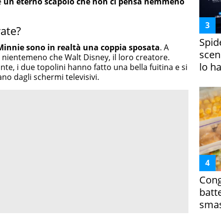
è
un eterno scapolo che non ci pensa nemmeno
vate?
Spid
Minnie sono in realtà una coppia sposata
. A
scena
 nientemeno che Walt Disney, il loro creatore.
lo h
e, i due topolini hanno fatto una bella fuitina e si
no dagli schermi televisivi.
Cong
batt
smas