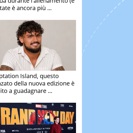
qua durante l'allenamento (e
tate è ancora più ...
tation Island, questo
nzato della nuova edizione è
ito a guadagnare ...