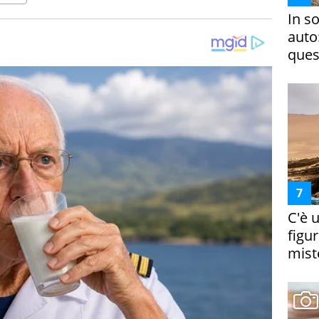
In s
auto
ques
C'è 
figur
miste