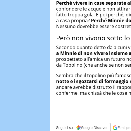
Perché vivere in case separate al
confondere le acque e non attirare
fatto troppa gola. E poi perché, d
a casa propria?
Perché Minnie do
Nessuno dovrebbe essere costretto
Però non vivono sotto lo
Secondo quanto detto da alcuni vi
a Minnie di non vivere insieme 
prospettato all’amica un futuro n
da Topolino (che anche se non se
Sembra che il topolino più famoso d
notte e ingozzarsi di formaggio n
andare avrebbe distrutto il rappo
conferme, ma chissà che le cose 
Seguici su:
Google Discover
Fonti pre