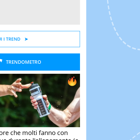
I I TREND
TRENDOMETRO
rore che molti fanno con