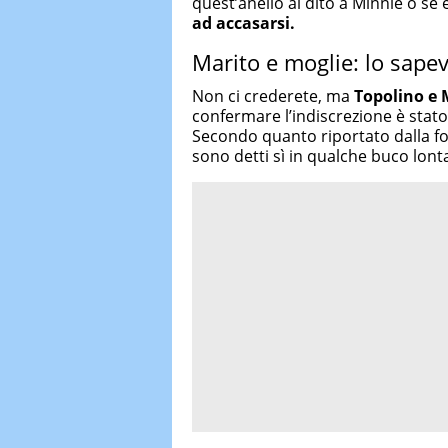
quest’anello al dito a Minnie o se 
ad accasarsi.
Marito e moglie: lo sape
Non ci crederete, ma
Topolino e 
confermare l’indiscrezione è stato
Secondo quanto riportato dalla font
sono detti sì in qualche buco lonta