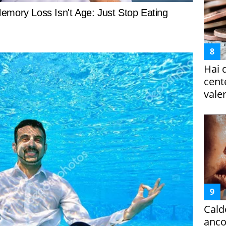
Hai 
cent
vale
Cald
ancor