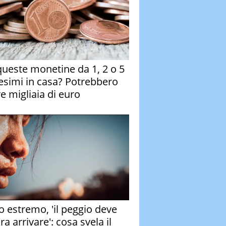
queste monetine da 1, 2 o 5
esimi in casa? Potrebbero
re migliaia di euro
o estremo, 'il peggio deve
a arrivare': cosa svela il