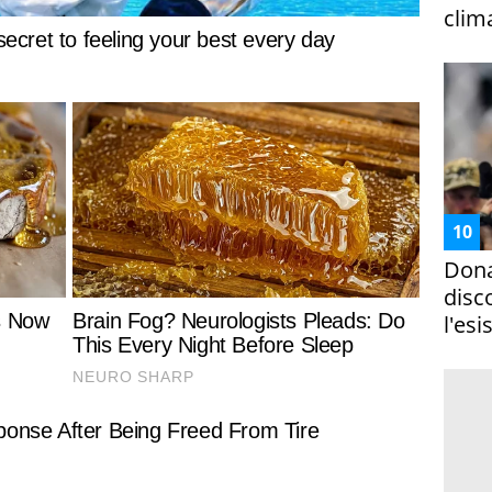
clim
Dona
disc
l'esi