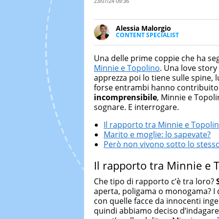
23/07/24 09:36
Alessia Malorgio
CONTENT SPECIALIST
Ha conseguito un Master in Ma
Marketing digitale. Si occupa de
Una delle prime coppie che ha se
di strategie marketing attraverso
Minnie e Topolino
. Una love story 
apprezza poi lo tiene sulle spine, 
forse entrambi hanno contribuito
incomprensibile
, Minnie e Topoli
sognare. E interrogare.
Il rapporto tra Minnie e Topoli
Marito e moglie: lo sapevate?
Però non vivono sotto lo stesso
Il rapporto tra Minnie e 
Che tipo di rapporto c’è tra loro?
aperta, poligama o monogama? I d
con quelle facce da innocenti in
quindi abbiamo deciso d’indagare 