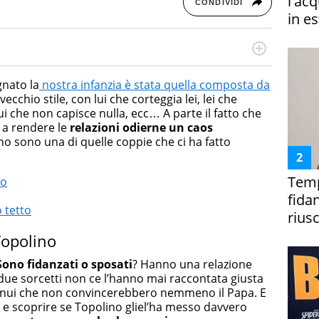
l'ac
CONDIVIDI
in es
rketing Management e Google Digital Training su
lla creazione di contenuti in ottica SEO e dello sviluppo
gnato la
nostra infanzia è stata quella composta da
 canali digitali.
vecchio stile, con lui che corteggia lei, lei che
lui che non capisce nulla, ecc… A parte il fatto che
 a rendere le
relazioni odierne un caos
no sono una di quelle coppie che ci ha fatto
Temp
no
fida
 tetto
riusc
Topolino
Sono fidanzati o sposati
? Hanno una relazione
ue sorcetti non ce l’hanno mai raccontata giusta
genui che non convincerebbero nemmeno il Papa. E
e scoprire se Topolino gliel’ha messo davvero