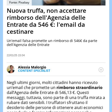
&
Fonte: Pixabay
TEST
Nuova truffa, non accettare
MUSIC
rimborso dell'Agenzia delle
&
Entrate da 546 €: l'email da
SPETT
cestinare
LE
NOTIZI
DI
Un'email falsa promette un rimborso di 546€ da parte
OGGI
dell'Agenzia delle Entrate
LE
22/01/25 15:04
NOTIZI
DI
IERI
Alessia Malorgio
CONTENT SPECIALIST
CONTAT
Ha conseguito un Master in Marketing Management
e Google Digital Training su Marketing digitale. Si
Negli ultimi giorni, molti cittadini hanno ricevuto
occupa della creazione di contenuti in ottica SEO e
un’email che promette un
rimborso straordinario
dello sviluppo di strategie marketing attraverso
dall’Agenzia delle Entrate di 546,13 €. Questi
canali digitali.
messaggi, tuttavia, sono parte di una truffa mirata a
rubare dati sensibili. I truffatori sfruttano il
desiderio delle persone di ottenere aiuti economici