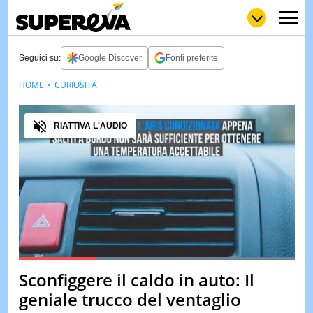
Seguici su:
Google Discover
Fonti preferite
HOME
CURIOSITÀ
NEWS
LOL
GULP
LOVE
Audio
STORIE
RIATTIVA L'AUDIO
VIDEO
WOW
POP
CURIOS
CINEM
& TV
QUIZ
&
TEST
Loaded
:
100.00%
Sconfiggere il caldo in auto: Il
Pause
Unmute
MUSIC
geniale trucco del ventaglio
&
SPETT