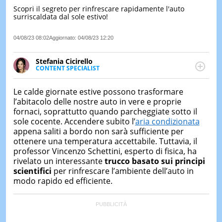
Scopri il segreto per rinfrescare rapidamente l'auto
LE
surriscaldata dal sole estivo!
NOTIZI
DI
OGGI
04/08/23 08:02
Aggiornato:
04/08/23 12:20
LE
Stefania Cicirello
NOTIZI
CONTENT SPECIALIST
DI
Content writer, video editor e fotografa, ha
IERI
conseguito un Master in Digital & Social Media
Le calde giornate estive possono trasformare
Marketing. Scrive articoli in ottica SEO e realizza
CONTAT
l’abitacolo delle nostre auto in vere e proprie
contenuti per social media, con focus su Costume &
fornaci, soprattutto quando parcheggiate sotto il
Società, Moda e Bellezza.
sole cocente. Accendere subito l’
aria condizionata
appena saliti a bordo non sarà sufficiente per
ottenere una temperatura accettabile. Tuttavia, il
professor Vincenzo Schettini, esperto di fisica, ha
rivelato un interessante
trucco basato sui principi
scientifici
per rinfrescare l’ambiente dell’auto in
modo rapido ed efficiente.