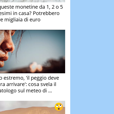
queste monetine da 1, 2 o 5
esimi in casa? Potrebbero
re migliaia di euro
o estremo, 'il peggio deve
a arrivare': cosa svela il
atologo sul meteo di ...