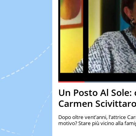
L
Current Time
0:10
Duration
1:04
Un Posto Al Sole: 
Pause
Unmute
Fulls
Carmen Scivittar
Dopo oltre vent’anni, l’attrice Car
motivo? Stare più vicino alla famig