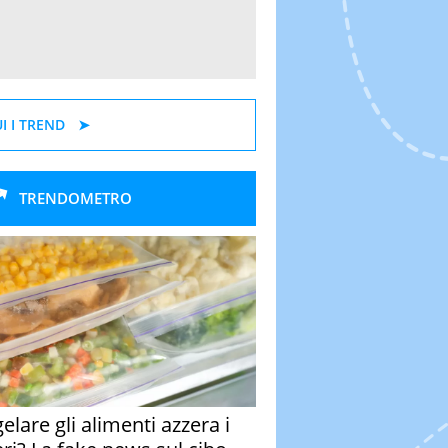
I I TREND
TRENDOMETRO
elare gli alimenti azzera i