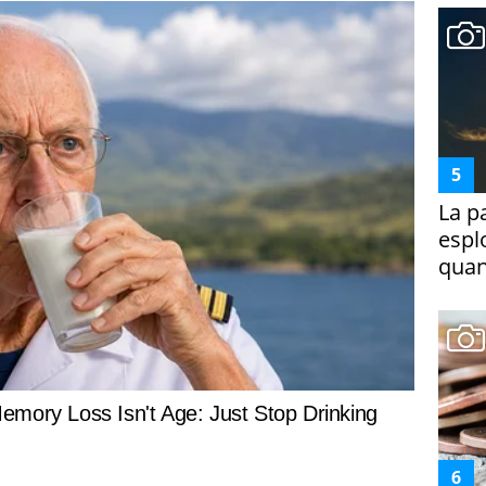
La p
espl
quan