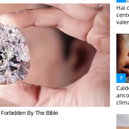
Hai 
cent
vale
Cald
ancor
clim