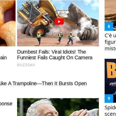
C'è 
figur
miste
Spid
scena