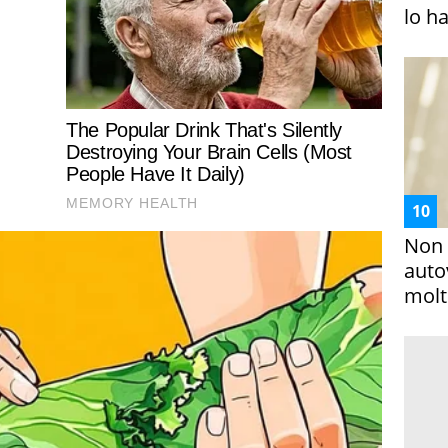
lo h
Non 
auto
molto