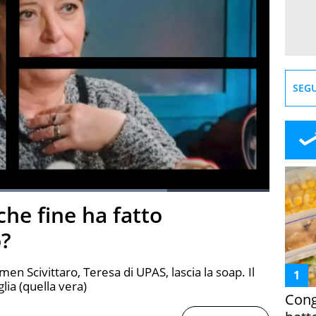
SEGU
oaded
:
77.20%
che fine ha fatto
creen
o?
men Scivittaro, Teresa di UPAS, lascia la soap. Il
lia (quella vera)
Cong