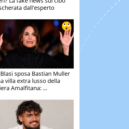
eri? La fake news sul cibo
cherata dall'esperto
y Blasi sposa Bastian Muller
a villa extra lusso della
era Amalfitana: ...