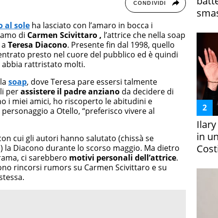
batt
CONDIVIDI
smas
 al sole
ha lasciato con l’amaro in bocca i
liamo di
Carmen Scivittaro ,
l’attrice che nella soap
i a
Teresa Diacono
. Presente fin dal 1998, quello
entrato presto nel cuore del pubblico ed è quindi
abbia rattristato molti.
lla
soap
, dove Teresa pare essersi talmente
li per
assistere il padre anziano
da decidere di
ho i miei amici, ho riscoperto le abitudini e
 personaggio a Otello, “preferisco vivere al
Ilar
in un
on cui gli autori hanno salutato (chissà se
Costi
a Diacono durante lo scorso maggio. Ma dietro
trama, ci sarebbero
motivi personali dell’attrice
.
 sono rincorsi rumors su Carmen Scivittaro e su
stessa.