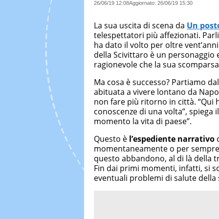
26/06/19 12:08
Aggiornato:
26/06/19 15:30
La sua uscita di scena da
Un posto
telespettatori più affezionati. Par
ha dato il volto per oltre vent’ann
della Scivittaro è un personaggio 
ragionevole che la sua scomparsa 
Ma cosa è successo? Partiamo da
abituata a vivere lontano da Napo
non fare più ritorno in città. “Qui 
conoscenze di una volta”, spiega il
momento la vita di paese”.
Questo è
l’espediente narrativo
c
momentaneamente o per sempre) l
questo abbandono, al di là della 
Fin dai primi momenti, infatti, si
eventuali problemi di salute della 