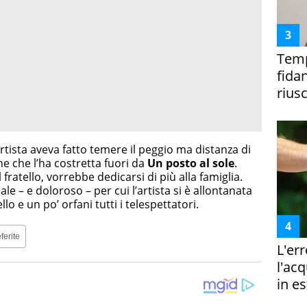
Temp
fida
riusc
’artista aveva fatto temere il peggio ma distanza di
e che l’ha costretta fuori da
Un posto al sole
.
l fratello, vorrebbe dedicarsi di più alla famiglia.
e – e doloroso – per cui l’artista si è allontanata
lo e un po’ orfani tutti i telespettatori.
ferite
L'er
l'ac
in es