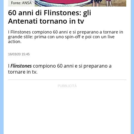
&
Fonte: ANSA
TEST
60 anni di Flinstones: gli
MUSIC
Antenati tornano in tv
&
SPETT
I Flinstones compiono 60 anni e si preparano a tornare in
grande stile: prima con uno spin-off e poi con un live
LE
action.
NOTIZI
DI
OGGI
16/03/20 15:45
LE
I
Flinstones
compiono 60 anni e si preparano a
NOTIZI
tornare in tv.
DI
IERI
CONTAT