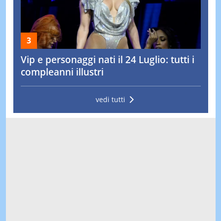
Vip e personaggi nati il 24 Luglio: tutti i
compleanni illustri
vedi tutti