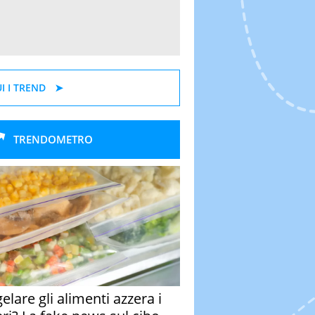
I I TREND
TRENDOMETRO
elare gli alimenti azzera i