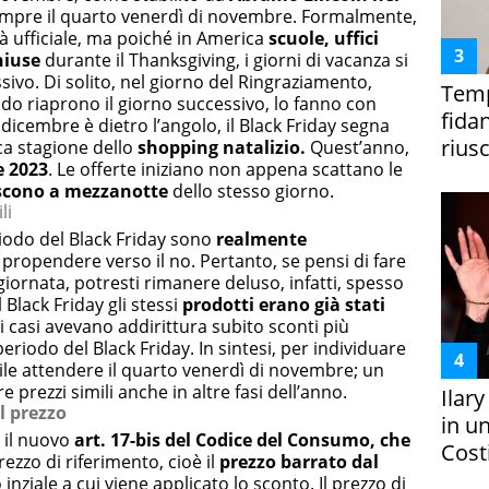
 sempre il quarto venerdì di novembre. Formalmente,
tà ufficiale, ma poiché in America
scuole, uffici
hiuse
durante il Thanksgiving, i giorni di vacanza si
ivo. Di solito, nel giorno del Ringraziamento,
Temp
do riaprono il giorno successivo, lo fanno con
fida
icembre è dietro l’angolo, il Black Friday segna
riusc
ica stagione dello
shopping natalizio.
Quest’anno,
e 2023
. Le offerte iniziano non appena scattano le
iscono a mezzanotte
dello stesso giorno.
li
riodo del Black Friday sono
realmente
propendere verso il no. Pertanto, se pensi di fare
giornata, potresti rimanere deluso, infatti, spesso
 Black Friday gli stessi
prodotti erano già stati
i casi avevano addirittura subito sconti più
periodo del Black Friday. In sintesi, per individuare
ile attendere il quarto venerdì di novembre; un
e prezzi simili anche in altre fasi dell’anno.
Ilar
l prezzo
in un
 il nuovo
art. 17-bis del Codice del Consumo, che
Costi
ezzo di riferimento, cioè il
prezzo barrato dal
inziale a cui viene applicato lo sconto. Il prezzo di