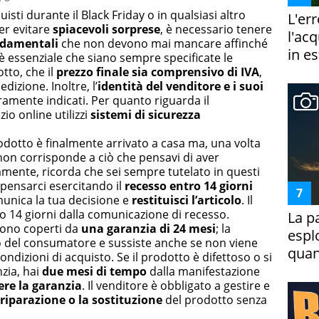
isti durante il Black Friday o in qualsiasi altro
L'er
er evitare
spiacevoli sorprese
, è necessario tenere
l'ac
ndamentali
che non devono mai mancare affinché
in es
 è essenziale che siano sempre specificate le
otto, che il
prezzo finale sia comprensivo di IVA
,
dizione. Inoltre, l’
identità del venditore e i suoi
amente indicati. Per quanto riguarda il
zio online utilizzi
sistemi di sicurezza
rodotto è finalmente arrivato a casa ma, una volta
non corrisponde a ciò che pensavi di aver
mente, ricorda che sei sempre tutelato in questi
 ripensarci esercitando il
recesso entro 14 giorni
unica la tua decisione e
restituisci l’articolo
. Il
o 14 giorni dalla comunicazione di recesso.
La p
 sono coperti da
una garanzia di 24 mesi
; la
espl
to del consumatore e sussiste anche se non viene
quan
ndizioni di acquisto. Se il prodotto è difettoso o si
zia, hai
due mesi di tempo
dalla manifestazione
ere la garanzia
. Il venditore è obbligato a gestire e
riparazione o la sostituzione
del prodotto senza