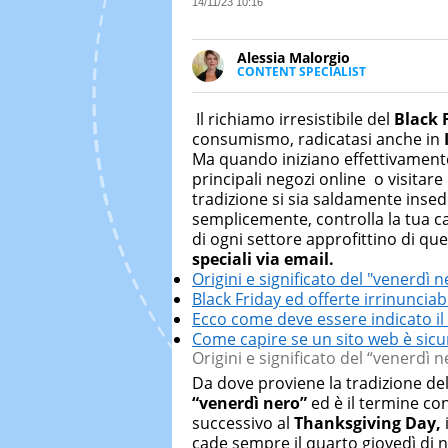
14/11/23 10:16
Alessia Malorgio
CONTENT SPECIALIST
Ha conseguito un Master in Ma
Marketing digitale. Si occupa de
Il richiamo irresistibile del
Black 
di strategie marketing attraverso
consumismo, radicatasi anche in
Ma quando iniziano effettivamen
principali negozi online o visitar
tradizione si sia saldamente insedia
semplicemente, controlla la tua ca
di ogni settore approfittino di qu
speciali via email.
Origini e significato del "venerdì n
Black Friday ed offerte irrinunciabi
Ecco come deve essere indicato il
Come capire se un sito web è sicu
Origini e significato del “venerdì n
Da dove proviene la tradizione del
“venerdì nero”
ed è il termine con
successivo al
Thanksgiving Day,
cade sempre il quarto giovedì di