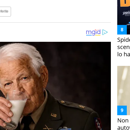
ferite
Spid
scena
lo h
Non 
auto