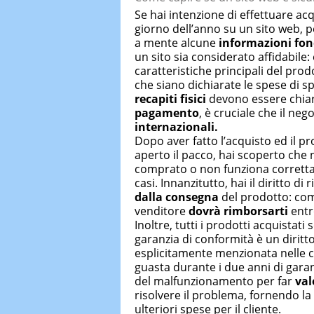
Se hai intenzione di effettuare acqu
giorno dell’anno su un sito web, p
a mente alcune
informazioni fo
un sito sia considerato affidabile:
caratteristiche principali del prod
che siano dichiarate le spese di spe
recapiti fisici
devono essere chiar
pagamento
, è cruciale che il nego
internazionali.
Dopo aver fatto l’acquisto ed il p
aperto il pacco, hai scoperto che 
comprato o non funziona corretta
casi. Innanzitutto, hai il diritto di
dalla consegna
del prodotto: com
venditore
dovrà rimborsarti
entr
Inoltre, tutti i prodotti acquistati
garanzia di conformità è un dirit
esplicitamente menzionata nelle co
guasta durante i due anni di garan
del malfunzionamento per far
val
risolvere il problema, fornendo la
ulteriori spese per il cliente.