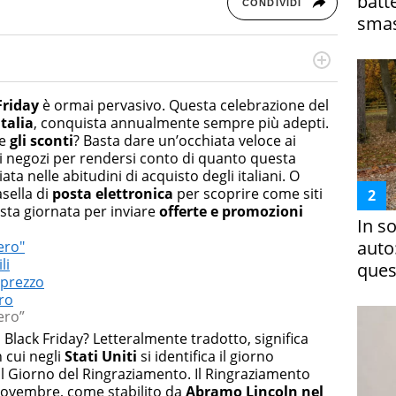
batt
CONDIVIDI
smas
rketing Management e Google Digital Training su
lla creazione di contenuti in ottica SEO e dello sviluppo
Friday
è ormai pervasivo. Questa celebrazione del
 canali digitali.
Italia
, conquista annualmente sempre più adepti.
te
gli sconti
? Basta dare un’occhiata veloce ai
e i negozi per rendersi conto di quanto questa
ta nelle abitudini di acquisto degli italiani. O
sella di
posta elettronica
per scoprire come siti
esta giornata per inviare
offerte e promozioni
In s
auto
ero"
li
ques
 prezzo
ro
ero”
 Black Friday? Letteralmente tradotto, significa
 cui negli
Stati Uniti
si identifica il giorno
il Giorno del Ringraziamento. Il Ringraziamento
 novembre, come stabilito da
Abramo Lincoln nel