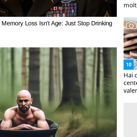
molto
Hai 
cent
vale