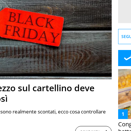
SEGU
ezzo sul cartellino deve
sì
 sono realmente scontati, ecco cosa controllare
Cong