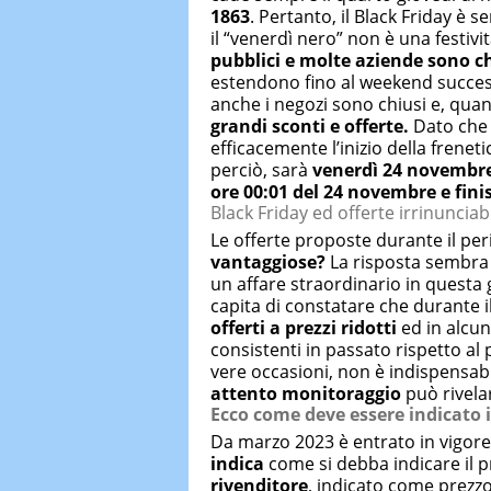
1863
. Pertanto, il Black Friday è
il “venerdì nero” non è una festivi
pubblici e molte aziende sono c
estendono fino al weekend success
anche i negozi sono chiusi e, quan
grandi sconti e offerte.
Dato che d
efficacemente l’inizio della frenet
perciò, sarà
venerdì 24 novembr
ore 00:01 del 24 novembre e fin
Black Friday ed offerte irrinunciabi
Le offerte proposte durante il pe
vantaggiose?
La risposta sembra 
un affare straordinario in questa 
capita di constatare che durante il
offerti a prezzi ridotti
ed in alcun
consistenti in passato rispetto al 
vere occasioni, non è indispensab
attento monitoraggio
può rivelar
Ecco come deve essere indicato i
Da marzo 2023 è entrato in vigore
indica
come si debba indicare il pr
rivenditore
, indicato come prezzo 