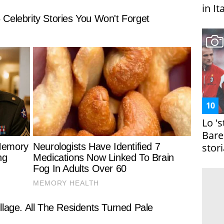
in It
Lo '
Bare
stori