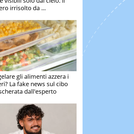
e visibili solo dal cielo: il
ro irrisolto da ...
elare gli alimenti azzera i
eri? La fake news sul cibo
cherata dall'esperto