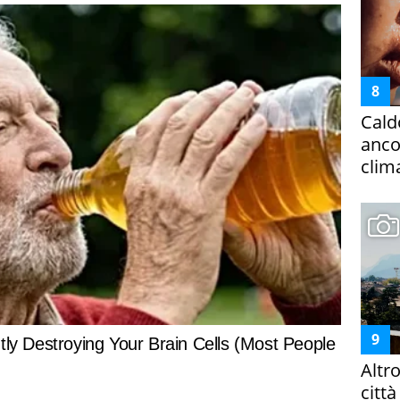
Cald
ancor
clim
Altr
citt