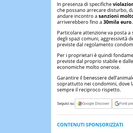
In presenza di specifiche
violazio
che possano arrecare disturbo, da
andare incontro a
sanzioni molt
arriverebbero fino a
30mila euro
.
Particolare attenzione va posta a
degli spazi comuni, aggressività d
previste dal regolamento condomin
Per i proprietari è quindi fondame
previste dal proprio stabile e dall
economiche molto onerose.
Garantire il benessere dell’animale 
soprattutto nei condomini, dove l
sempre il reciproco rispetto.
Seguici su:
Google Discover
Fonti pre