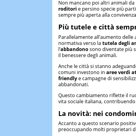
Non mancano poi altri animali 
roditori
e persino specie più part
sempre più aperta alla convivenza 
Più tutele e città semp
Parallelamente all’aumento delle ad
normativa verso la
tutela degli a
l’
abbandono
sono diventate più s
il benessere degli animali.
Anche le città si stanno adeguand
comuni investono in
aree verdi a
friendly
e campagne di sensibilizza
abbandonati.
Questo cambiamento riflette il ru
vita sociale italiana, contribuendo a
La novità: nei condomin
Accanto a questo scenario positivo
preoccupando molti proprietari di