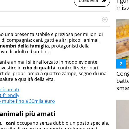
figur
CONDIVIDI
miste
rketing Management e Google Digital Training su
lla creazione di contenuti in ottica SEO e dello sviluppo
o una presenza stabile e preziosa per milioni di
 canali digitali.
 di compagnia: cani, gatti e altri piccoli animali
membri della famiglia
, protagonisti della
vo di adulti e bambini.
liani e animali si è rafforzato in modo evidente.
nvestire in
cibo di qualità
, controlli veterinari
Cong
fort dei propri amici a quattro zampe, segno di una
salute e qualità della vita.
batt
smas
 più amati
t-friendly
o multe fino a 30mila euro
i animali più amati
, i
cani
occupano senza dubbio un posto speciale.
 capacità di creare un rapporto profondo con i