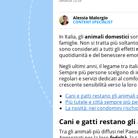
08/04/26 13:29
Alessia Malorgio
CONTENT SPECIALIST
Ha conseguito un Master in Ma
Marketing digitale. Si occupa de
In Italia, gli
animali domestici
son
di strategie marketing attraverso
famiglie. Non si tratta più soltanto
sono considerati a tutti gli effetti
quotidianità e del benessere emoti
Negli ultimi anni, il legame tra ita
Sempre più persone scelgono di i
regolari e servizi dedicati al com
crescente sensibilità verso la loro 
Cani e gatti restano gli animali
Più tutele e città sempre più pe
La novità: nei condomini rischi
Cani e gatti restano gl
Tra gli animali più diffusi nel Paese
Apprezzati per la loro
fedeltà
, la