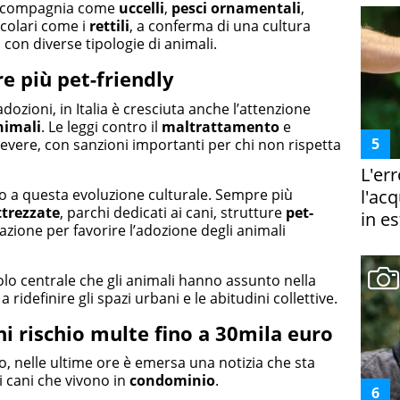
da compagnia come
uccelli
,
pesci ornamentali
,
icolari come i
rettili
, a conferma di una cultura
con diverse tipologie di animali.
re più pet-friendly
ozioni, in Italia è cresciuta anche l’attenzione
nimali
. Le leggi contro il
maltrattamento
e
evere, con sanzioni importanti per chi non rispetta
L'er
o a questa evoluzione culturale. Sempre più
l'ac
ttrezzate
, parchi dedicati ai cani, strutture
pet-
in es
zione per favorire l’adozione degli animali
olo centrale che gli animali hanno assunto nella
 ridefinire gli spazi urbani e le abitudini collettive.
i rischio multe fino a 30mila euro
, nelle ultime ore è emersa una notizia che sta
 cani che vivono in
condominio
.