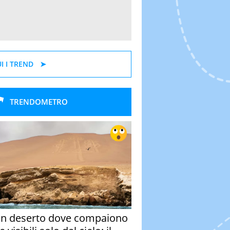
I I TREND
TRENDOMETRO
un deserto dove compaiono