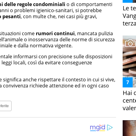
ni delle regole condominiali
o di comportamenti
Le te
nni o problemi igienico-sanitari, si potrebbe
Vanga
o pesanti
, con multe che, nei casi più gravi,
terza
 situazioni come
rumori continui
, mancata pulizia
ell’animale o inosservanza delle norme di sicurezza
iale e dalla normativa vigente.
ntale informarsi con precisione sulle disposizioni
e leggi locali, così da evitare conseguenze
significa anche rispettare il contesto in cui si vive,
a convivenza richiede attenzione ed in ogni caso
Hai 
cent
ferite
vale