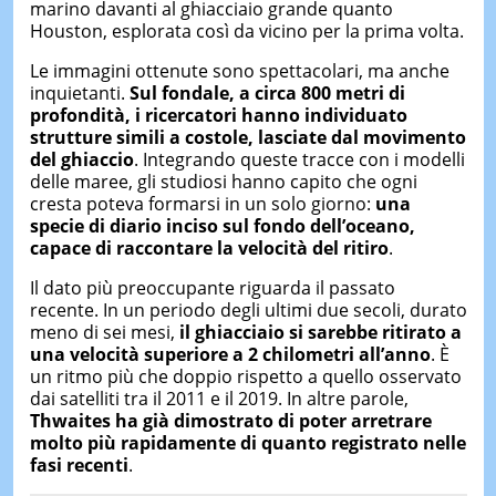
marino davanti al ghiacciaio grande quanto
Houston, esplorata così da vicino per la prima volta.
Le immagini ottenute sono spettacolari, ma anche
inquietanti.
Sul fondale, a circa 800 metri di
profondità, i ricercatori hanno individuato
strutture simili a costole, lasciate dal movimento
del ghiaccio
. Integrando queste tracce con i modelli
delle maree, gli studiosi hanno capito che ogni
cresta poteva formarsi in un solo giorno:
una
specie di diario inciso sul fondo dell’oceano,
capace di raccontare la velocità del ritiro
.
Il dato più preoccupante riguarda il passato
recente. In un periodo degli ultimi due secoli, durato
meno di sei mesi,
il ghiacciaio si sarebbe ritirato a
una velocità superiore a 2 chilometri all’anno
. È
un ritmo più che doppio rispetto a quello osservato
dai satelliti tra il 2011 e il 2019. In altre parole,
Thwaites ha già dimostrato di poter arretrare
molto più rapidamente di quanto registrato nelle
fasi recenti
.