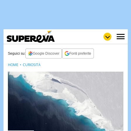
Seguici su:
Google Discover
Fonti preferite
HOME
CURIOSITÀ
NEWS
LOL
GULP
LOVE
STORIE
VIDEO
WOW
POP
CURIOS
CINEM
& TV
QUIZ