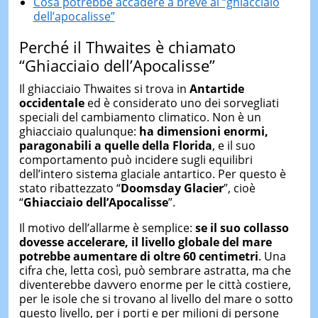
Cosa potrebbe accadere a breve al “ghiacciaio
dell’apocalisse”
Perché il Thwaites è chiamato
“Ghiacciaio dell’Apocalisse”
Il ghiacciaio Thwaites si trova in
Antartide
occidentale
ed è considerato uno dei sorvegliati
speciali del cambiamento climatico. Non è un
ghiacciaio qualunque:
ha dimensioni enormi,
paragonabili a quelle della Florida
, e il suo
comportamento può incidere sugli equilibri
dell’intero sistema glaciale antartico. Per questo è
stato ribattezzato “
Doomsday Glacier
”, cioè
“
Ghiacciaio dell’Apocalisse
”.
Il motivo dell’allarme è semplice:
se il suo collasso
dovesse accelerare, il livello globale del mare
potrebbe aumentare di oltre 60 centimetri
. Una
cifra che, letta così, può sembrare astratta, ma che
diventerebbe davvero enorme per le città costiere,
per le isole che si trovano al livello del mare o sotto
questo livello, per i porti e per milioni di persone