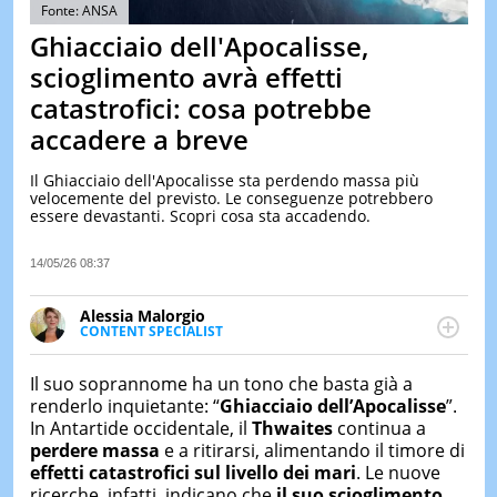
&
Fonte: ANSA
TEST
Ghiacciaio dell'Apocalisse,
MUSIC
scioglimento avrà effetti
&
catastrofici: cosa potrebbe
SPETT
accadere a breve
LE
NOTIZI
DI
Il Ghiacciaio dell'Apocalisse sta perdendo massa più
OGGI
velocemente del previsto. Le conseguenze potrebbero
essere devastanti. Scopri cosa sta accadendo.
LE
NOTIZI
14/05/26 08:37
DI
IERI
Alessia Malorgio
CONTAT
CONTENT SPECIALIST
Ha conseguito un Master in Marketing Management
e Google Digital Training su Marketing digitale. Si
Il suo soprannome ha un tono che basta già a
occupa della creazione di contenuti in ottica SEO e
renderlo inquietante: “
Ghiacciaio dell’Apocalisse
”.
dello sviluppo di strategie marketing attraverso
In Antartide occidentale, il
Thwaites
continua a
canali digitali.
perdere massa
e a ritirarsi, alimentando il timore di
effetti catastrofici sul livello dei mari
. Le nuove
ricerche, infatti, indicano che
il suo scioglimento