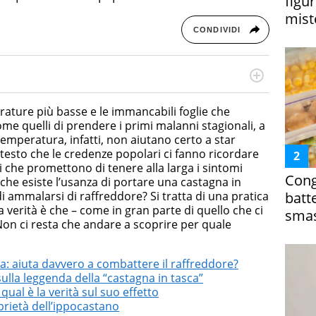
figur
miste
CONDIVIDI
cessi di integrazione e attivo nel campo della ricerca, in
mporanea di America Latina e Spagna. Collabora con
ature più basse e le immancabili foglie che
e dell'Associazione Culturale "La Biblioteca del Sannio".
me quelli di prendere i primi malanni stagionali, a
 temperatura, infatti, non aiutano certo a star
testo che le credenze popolari ci fanno ricordare
li che promettono di tenere alla larga i sintomi
Cong
 che esiste l’usanza di portare una castagna in
batt
di ammalarsi di raffreddore? Si tratta di una pratica
la verità è che – come in gran parte di quello che ci
smas
 Non ci resta che andare a scoprire per quale
ca: aiuta davvero a combattere il raffreddore?
sulla leggenda della “castagna in tasca”
qual è la verità sul suo effetto
oprietà dell’ippocastano