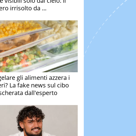
e visibili solo dal cielo: il
ro irrisolto da ...
elare gli alimenti azzera i
eri? La fake news sul cibo
cherata dall'esperto