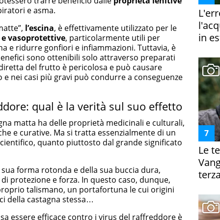
potessero trarre beneficio dalle
proprietà lenitive
piratori e asma.
L'er
l'ac
 matte”,
l’escina
, è effettivamente utilizzato per le
in es
e vasoprotettive
, particolarmente utili per
a e ridurre gonfiori e infiammazioni. Tuttavia, è
nefici sono ottenibili solo attraverso preparati
e diretta del frutto è pericolosa e può causare
o e nei casi più gravi può condurre a conseguenze
dore: qual è la verità sul suo effetto
agna matta ha delle proprietà medicinali e culturali,
che e curative. Ma si tratta essenzialmente di un
cientifico, quanto piuttosto dal grande significato
Le te
Vanga
a sua forma rotonda e della sua buccia dura,
terza
i protezione e forza. In questo caso, dunque,
roprio talismano, un portafortuna le cui origini
ici della castagna stessa…
sa essere efficace contro i virus del raffreddore è