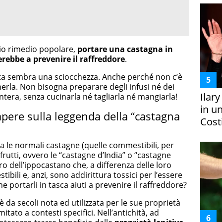
io rimedio popolare,
portare una castagna in
erebbe a prevenire il raffreddore
.
ta sembra una sciocchezza. Anche perché non c’è
erla. Non bisogna preparare degli infusi né dei
Ilar
 Intera, senza cucinarla né tagliarla né mangiarla!
in un
apere sulla leggenda della “castagna
Costi
da le normali castagne (quelle commestibili, per
 frutti, ovvero le “castagne d’India” o “castagne
bero dell’ippocastano che, a differenza delle loro
bili e, anzi, sono addirittura tossici per l’essere
 portarli in tasca aiuti a prevenire il raffreddore?
 è da secoli nota ed utilizzata per le sue proprietà
mitato a contesti specifici. Nell’antichità, ad