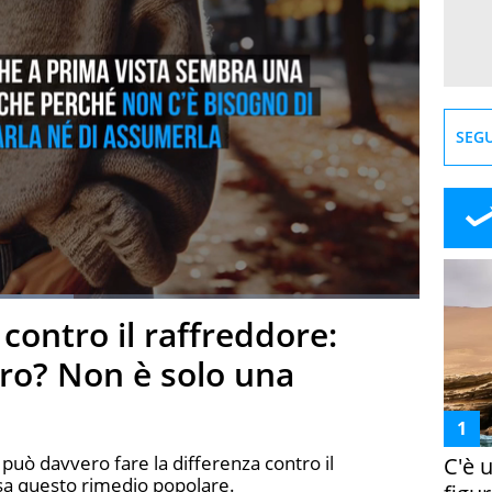
SEGU
contro il raffreddore:
creen
ro? Non è solo una
può davvero fare la differenza contro il
C'è 
asa questo rimedio popolare.