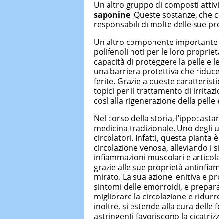
Un altro gruppo di composti attiv
saponine
. Queste sostanze, che c
responsabili di molte delle sue pr
Un altro componente importante 
polifenoli noti per le loro proprie
capacità di proteggere la pelle e 
una barriera protettiva che riduce
ferite. Grazie a queste caratterist
topici per il trattamento di irrita
così alla rigenerazione della pelle 
Nel corso della storia, l’ippocasta
medicina tradizionale. Uno degli u
circolatori. Infatti, questa pianta 
circolazione venosa, alleviando i 
infiammazioni muscolari e articol
grazie alle sue proprietà antinfia
mirato. La sua azione lenitiva e pro
sintomi delle emorroidi, e prepar
migliorare la circolazione e ridurr
inoltre, si estende alla cura delle 
astringenti favoriscono la cicatriz