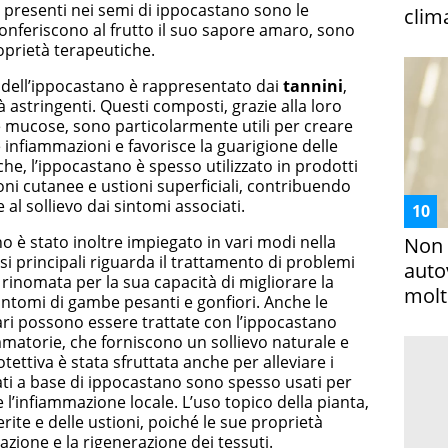
i presenti nei semi di ippocastano sono le
clim
onferiscono al frutto il suo sapore amaro, sono
oprietà terapeutiche.
dell’ippocastano è rappresentato dai
tannini
,
tà astringenti. Questi composti, grazie alla loro
le mucose, sono particolarmente utili per creare
 infiammazioni e favorisce la guarigione delle
iche, l’ippocastano è spesso utilizzato in prodotti
zioni cutanee e ustioni superficiali, contribuendo
e al sollievo dai sintomi associati.
no è stato inoltre impiegato in vari modi nella
Non 
si principali riguarda il trattamento di problemi
auto
è rinomata per la sua capacità di migliorare la
molto
sintomi di gambe pesanti e gonfiori. Anche le
ari possono essere trattate con l’ippocastano
mmatorie, che forniscono un sollievo naturale e
tettiva è stata sfruttata anche per alleviare i
ati a base di ippocastano sono spesso usati per
e l’infiammazione locale. L’uso topico della pianta,
ferite e delle ustioni, poiché le sue proprietà
zazione e la rigenerazione dei tessuti.