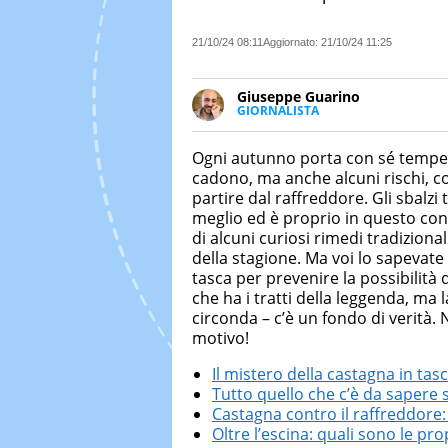
21/10/24 08:11
Aggiornato:
21/10/24 11:25
Giuseppe Guarino
GIORNALISTA
Ph(D) in Diritto Comparato e pro
particolare sulla Storia conte
Ogni autunno porta con sé temper
numerose testate ed è president
cadono, ma anche alcuni rischi, co
partire dal raffreddore. Gli sbalzi
meglio ed è proprio in questo con
di alcuni curiosi rimedi tradiziona
della stagione. Ma voi lo sapevate
tasca per prevenire la possibilità 
che ha i tratti della leggenda, ma 
circonda – c’è un fondo di verità.
motivo!
Il mistero della castagna in tas
Tutto quello che c’è da sapere 
Castagna contro il raffreddore: 
Oltre l’escina: quali sono le pr