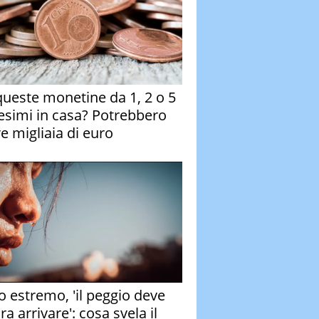
queste monetine da 1, 2 o 5
esimi in casa? Potrebbero
re migliaia di euro
o estremo, 'il peggio deve
a arrivare': cosa svela il