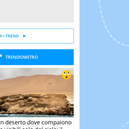
I I TREND
TRENDOMETRO
un deserto dove compaiono