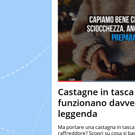
Loaded
:
50.65%
Current Time
0:19
Duration
2:18
Castagne in tasca 
Pause
Unmute
Fulls
funzionano davve
leggenda
Ma portare una castagna in tasca 
raffreddore? Scopri su cosa si b