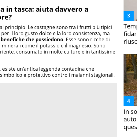
na in tasca: aiuta davvero a
ore?
Temp
principio. Le castagne sono tra i frutti più tipici
fida
per il loro gusto dolce e la loro consistenza, ma
 benefiche che possiedono
. Esse sono ricche di
riusc
di minerali come il potassio e il magnesio. Sono
triente, consumato in molte culture e in tantissime
rò, esiste un’antica leggenda contadina che
 simbolico e protettivo contro i malanni stagionali.
In s
auto
ques