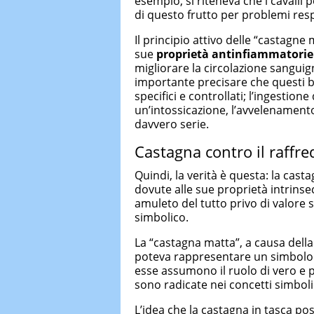
esempio, si riteneva che i cavalli 
di questo frutto per problemi res
Il principio attivo delle “castagne
sue
proprietà antinfiammatorie 
migliorare la circolazione sanguign
importante precisare che questi be
specifici e controllati; l’ingestion
un’intossicazione, l’avvelenament
davvero serie.
Castagna contro il raffred
Quindi, la verità è questa: la cast
dovute alle sue proprietà intrinse
amuleto del tutto privo di valore s
simbolico.
La “castagna matta”, a causa dell
poteva rappresentare un simbolo d
esse assumono il ruolo di vero e p
sono radicate nei concetti simbol
L’idea che la castagna in tasca pos