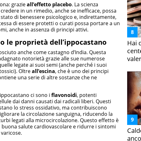
iona: grazie
all’effetto placebo
. La scienza
di credere in un rimedio, anche se inefficace, possa
o stato di benessere psicologico e, indirettamente,
 stessa di essere protetti o curati possa portare a un
i, anche in assenza di principi attivi.
no le proprietà dell’ippocastano
Hai 
cent
osciuto anche come castagno d’India. Questa
vale
guadagnato notorietà grazie alle sue numerose
uelle legate ai suoi semi (anche perché i suoi
ossici). Oltre
all’escina
, che è uno dei principi
contiene una serie di altre sostanze che ne
’ippocastano ci sono i
flavonoidi
, potenti
lule dai danni causati dai radicali liberi. Questi
stano lo stress ossidativo, ma contribuiscono
migliorare la circolazione sanguigna, riducendo la
turbi legati alla microcircolazione. Questo effetto è
uona salute cardiovascolare e ridurre i sintomi
Cald
 varicose.
ancor