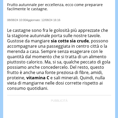
Frutto autunnale per eccellenza, ecco come preparare
LE
facilmente le castagne.
NOTIZI
DI
OGGI
08/08/24 10:00
Aggiornato:
12/08/24 16:16
LE
Le castagne sono fra le golosità più apprezzate che
NOTIZI
la stagione autunnale porta sulle nostre tavole.
DI
Gustose da mangiare
sia cotte sia crude
, possono
IERI
accompagnare una passeggiata in centro città o la
merenda a casa. Sempre senza esagerare con le
CONTAT
quantità dal momento che si tratta di un alimento
piuttosto calorico. Ma, si sa, qualche peccato di gola
possiamo anche concedercelo. Del resto, questo
frutto è anche una fonte preziosa di fibre, amidi,
proteine,
vitamina C
e sali minerali. Quindi, nulla
vieta di mangiarne nelle dosi corrette rispetto ai
consumo quotidiani.