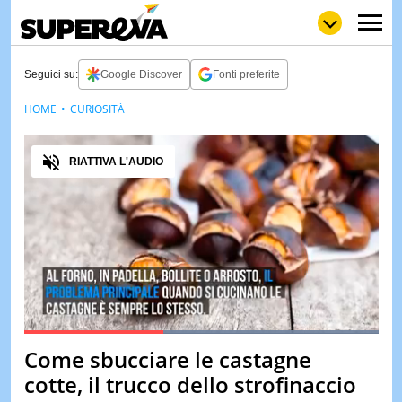
Seguici su:
Google Discover
Fonti preferite
HOME
CURIOSITÀ
NEWS
LOL
GULP
LOVE
Audio
STORIE
RIATTIVA L'AUDIO
VIDEO
WOW
POP
CURIOS
CINEM
& TV
QUIZ
&
TEST
Loaded
:
100.00%
Come sbucciare le castagne
Pause
Unmute
MUSIC
cotte, il trucco dello strofinaccio
&
SPETT