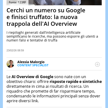
&
Fonte: 123RF
TEST
Cerchi un numero su Google
MUSIC
e finisci truffato: la nuova
&
trappola dell'AI Overview
SPETT
LE
I riepiloghi generati dall’intelligenza artificiale
NOTIZI
semplificano le ricerche, ma possono esporre gli utenti a
DI
numeri falsi e tentativi di truffa
OGGI
LE
23/02/26 08:59
NOTIZI
DI
Alessia Malorgio
IERI
CONTENT SPECIALIST
Ha conseguito un Master in Marketing Management
CONTAT
e Google Digital Training su Marketing digitale. Si
Le
AI Overview di
Google
sono nate con un
occupa della creazione di contenuti in ottica SEO e
obiettivo chiaro: offrire
risposte rapide e sintetiche
dello sviluppo di strategie marketing attraverso
direttamente in cima ai risultati di ricerca. Un
canali digitali.
riquadro che promette di far risparmiare tempo,
condensando le informazioni principali senza dover
aprire diversi link.