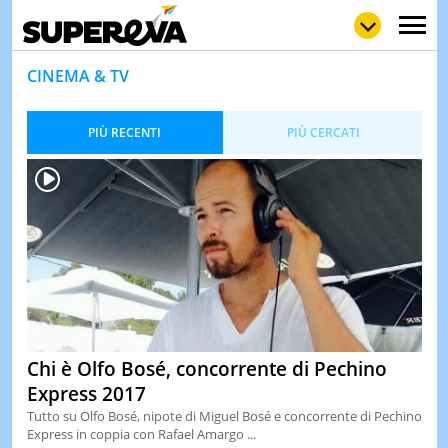
CINEMA & TV
PIÙ RECENTI
PIÙ CERCATI
NEWS
LOL
GULP
LOVE
STORIE
VIDEO
WOW
POP
CURIOS
CINEM
& TV
QUIZ
&
Chi è Olfo Bosé, concorrente di Pechino
TEST
Express 2017
MUSIC
Tutto su Olfo Bosé, nipote di Miguel Bosé e concorrente di Pechino
&
Express in coppia con Rafael Amargo ...
SPETT