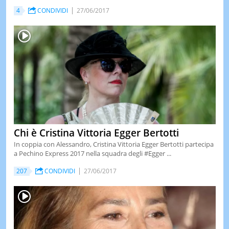
4
CONDIVIDI
27/06/2017
LE
NOTIZI
DI
OGGI
LE
NOTIZI
DI
IERI
CONTAT
Chi è Cristina Vittoria Egger Bertotti
In coppia con Alessandro, Cristina Vittoria Egger Bertotti partecipa
a Pechino Express 2017 nella squadra degli #Egger ...
207
CONDIVIDI
27/06/2017