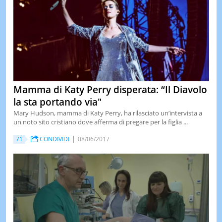
Mamma di Katy Perry disperata: “Il Diavolo
la sta portando via"
Mary Hudson, mamma di Katy Perry, ha rilasciato un’intervista a
un noto sito cristiano dove afferma di pregare per la figlia ...
71
CONDIVIDI
08/06/2017