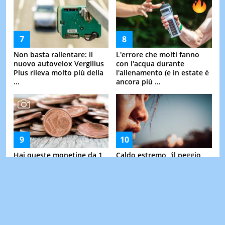
Non basta rallentare: il
L'errore che molti fanno
nuovo autovelox Vergilius
con l'acqua durante
Plus rileva molto più della
l'allenamento (e in estate è
...
ancora più ...
Hai queste monetine da 1,
Caldo estremo, 'il peggio
2 o 5 centesimi in casa?
deve ancora arrivare': cosa
Potrebbero valere migliaia
svela il climatologo sul
di euro
meteo di ...