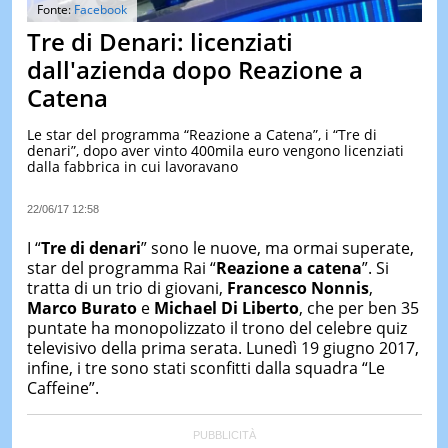
&
Fonte:
Facebook
TEST
Tre di Denari: licenziati
MUSIC
dall'azienda dopo Reazione a
&
Catena
SPETT
LE
Le star del programma “Reazione a Catena”, i “Tre di
NOTIZI
denari”, dopo aver vinto 400mila euro vengono licenziati
DI
dalla fabbrica in cui lavoravano
OGGI
LE
22/06/17 12:58
NOTIZI
DI
I “
Tre di denari
” sono le nuove, ma ormai superate,
IERI
star del programma Rai “
Reazione a catena
”. Si
tratta di un trio di giovani,
Francesco Nonnis
,
CONTAT
Marco Burato
e
Michael Di Liberto
, che per ben 35
puntate ha monopolizzato il trono del celebre quiz
televisivo della prima serata. Lunedì 19 giugno 2017,
infine, i tre sono stati sconfitti dalla squadra “Le
Caffeine”.