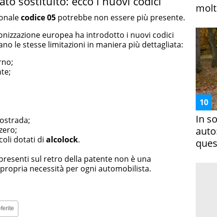
ato sostituito: ecco i nuovi codici
molto
zionale
codice 05
potrebbe non essere più presente.
rmonizzazione europea ha introdotto i nuovi codici
cano le stesse limitazioni in maniera più dettagliata:
rno;
nte;
In s
tostrada;
zero;
auto
coli dotati di
alcolock
.
ques
 presenti sul retro della patente non è una
 propria necessità per ogni automobilista.
ferite