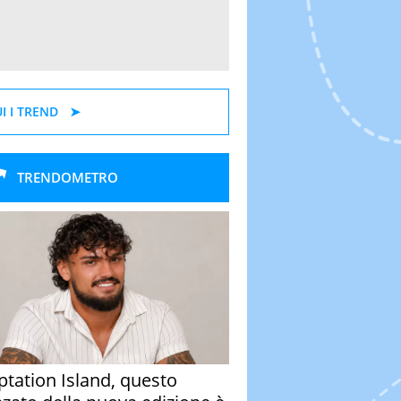
I I TREND
TRENDOMETRO
tation Island, questo