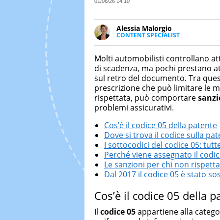
01/06/26 14:10
Alessia Malorgio
CONTENT SPECIALIST
Ha conseguito un Master in Ma
Marketing digitale. Si occupa de
Molti automobilisti controllano at
di strategie marketing attraverso
di scadenza, ma pochi prestano a
sul retro del documento. Tra quest
prescrizione che può limitare le mo
rispettata, può comportare
sanzi
problemi assicurativi.
Cos’è il codice 05 della patente
Dove si trova il codice sulla pa
I sottocodici del codice 05: tutte
Perché viene assegnato il codic
Le sanzioni per chi non rispetta 
Dal 2017 il codice 05 è stato sos
Cos’è il codice 05 della p
Il
codice 05
appartiene alla catego