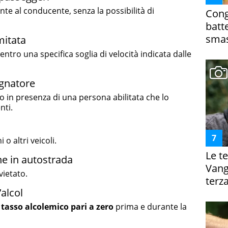
te al conducente, senza la possibilità di
Cong
batt
smas
mitata
entro una specifica soglia di velocità indicata dalle
gnatore
o in presenza di una persona abilitata che lo
nti.
o altri veicoli.
Le te
one in autostrada
Vanga
vietato.
terza
’alcol
n
tasso alcolemico pari a zero
prima e durante la