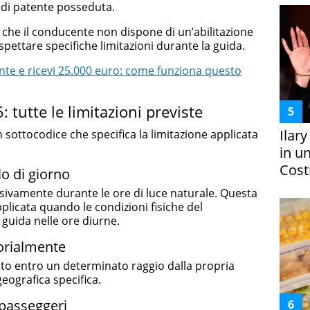
a di patente posseduta.
che il conducente non dispone di un’abilitazione
pettare specifiche limitazioni durante la guida.
te e ricevi 25.000 euro: come funziona questo
: tutte le limitazioni previste
Ilar
sottocodice che specifica la limitazione applicata
in un
Costi
lo di giorno
usivamente durante le ore di luce naturale. Questa
licata quando le condizioni fisiche del
guida nelle ore diurne.
torialmente
nto entro un determinato raggio dalla propria
geografica specifica.
 passeggeri