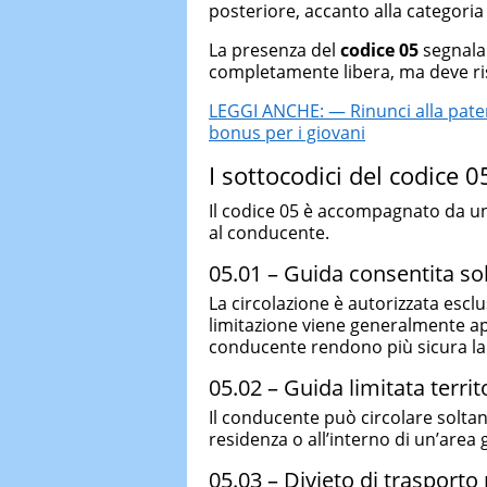
posteriore, accanto alla categori
La presenza del
codice 05
segnala 
completamente libera, ma deve ris
LEGGI ANCHE: — Rinunci alla paten
bonus per i giovani
I sottocodici del codice 05
Il codice 05 è accompagnato da un 
al conducente.
05.01 – Guida consentita so
La circolazione è autorizzata escl
limitazione viene generalmente app
conducente rendono più sicura la 
05.02 – Guida limitata terri
Il conducente può circolare solta
residenza o all’interno di un’area 
05.03 – Divieto di trasporto