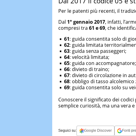
Dal 2017 il codice 05 è st
Per le patenti più recenti, il tradi
Dal
1° gennaio 2017
, infatti, l’a
compresi tra
61 e 69
, che identifi
61
: guida consentita solo di gio
62
: guida limitata territorialme
63
: guida senza passeggeri;
64
: velocità limitata;
65
: guida con accompagnatore;
66
: divieto di traino;
67
: divieto di circolazione in au
68
: obbligo di tasso alcolemico 
69
: guida consentita solo su vei
Conoscere il significato dei codici
semplice curiosità, ma una vera e
Seguici su:
Google Discover
Fonti pre