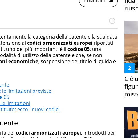
fida
CONDIVIDI
riusc
rketing Management e Google Digital Training su
lla creazione di contenuti in ottica SEO e dello sviluppo
tentamente la categoria della patente e la sua data
 canali digitali.
ttenzione ai
codici armonizzati europei
riportati
i, uno dei più importanti è il
codice 05
, una
dalità di utilizzo della patente e che, se non
oni economiche
, sospensione del titolo di guida e
C'è 
tente
figur
 le limitazioni previste
miste
e 05
le limitazioni
tituito: ecco i nuovi codici
atente
ria dei
codici armonizzati europei
, introdotti per