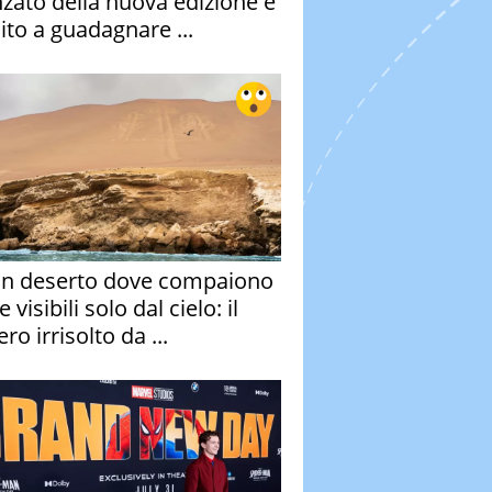
nzato della nuova edizione è
ito a guadagnare ...
un deserto dove compaiono
e visibili solo dal cielo: il
ro irrisolto da ...