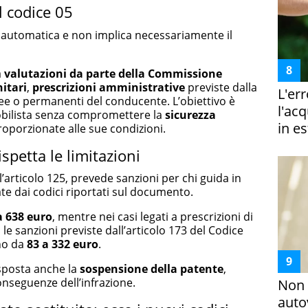
l codice 05
automatica e non implica necessariamente il
a
valutazioni da parte della Commissione
itari
,
prescrizioni amministrative
previste dalla
L'er
e o permanenti del conducente. L’obiettivo è
l'ac
obilista senza compromettere la
sicurezza
in es
roporzionate alle sue condizioni.
spetta le limitazioni
 l’articolo 125, prevede sanzioni per chi guida in
ate dai codici riportati sul documento.
a 638 euro
, mentre nei casi legati a prescrizioni di
e sanzioni previste dall’articolo 173 del Codice
nno da
83 a 332 euro
.
isposta anche la
sospensione della patente
,
nseguenze dell’infrazione.
Non 
auto