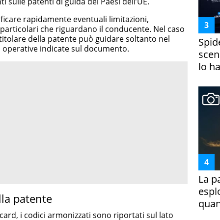
 sulle patenti di guida dei Paesi dell’UE.
ficare rapidamente eventuali limitazioni,
particolari che riguardano il conducente. Nel caso
 titolare della patente può guidare soltanto nel
Spid
i operative indicate sul documento.
scena
lo h
La p
espl
lla patente
quan
ard, i codici armonizzati sono riportati sul lato