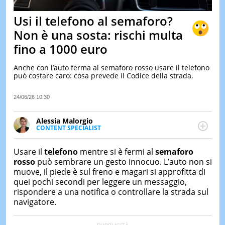
&
TEST
Usi il telefono al semaforo?
MUSIC
Non è una sosta: rischi multa
&
fino a 1000 euro
SPETT
LE
Anche con l’auto ferma al semaforo rosso usare il telefono
NOTIZI
può costare caro: cosa prevede il Codice della strada.
DI
OGGI
24/06/26 10:30
LE
NOTIZI
Alessia Malorgio
DI
CONTENT SPECIALIST
IERI
Ha conseguito un Master in Marketing Management
e Google Digital Training su Marketing digitale. Si
CONTAT
Usare il
telefono
mentre si è fermi al
semaforo
occupa della creazione di contenuti in ottica SEO e
rosso
può sembrare un gesto innocuo. L’auto non si
dello sviluppo di strategie marketing attraverso
muove, il piede è sul freno e magari si approfitta di
canali digitali.
quei pochi secondi per leggere un messaggio,
rispondere a una notifica o controllare la strada sul
navigatore.