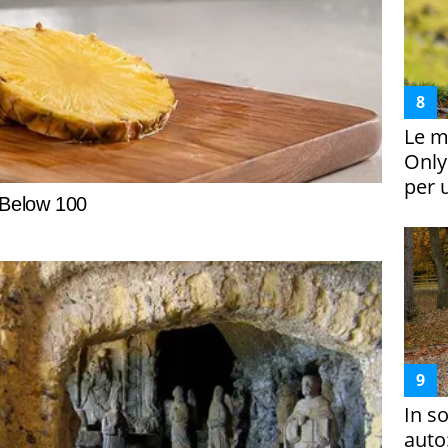
Le m
Only
per 
In s
auto