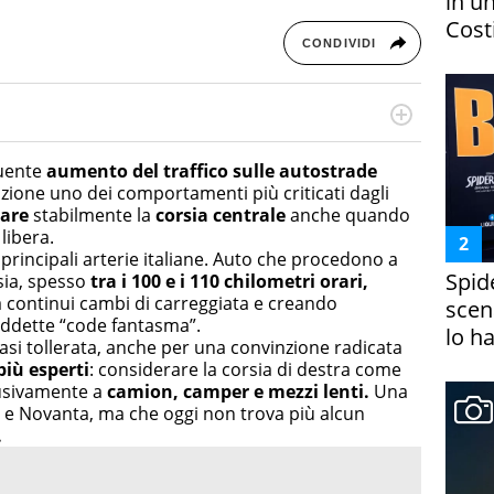
in un
Costi
CONDIVIDI
rketing Management e Google Digital Training su
lla creazione di contenuti in ottica SEO e dello sviluppo
guente
aumento del traffico sulle autostrade
 canali digitali.
enzione uno dei comportamenti più criticati dagli
are
stabilmente la
corsia centrale
anche quando
libera.
rincipali arterie italiane. Auto che procedono a
Spid
sia, spesso
tra i 100 e i 110 chilometri orari,
a continui cambi di carreggiata e creando
scena
iddette “code fantasma”.
lo h
asi tollerata, anche per una convinzione radicata
più esperti
: considerare la corsia di destra come
lusivamente a
camion, camper e mezzi lenti.
Una
a e Novanta, ma che oggi non trova più alcun
.