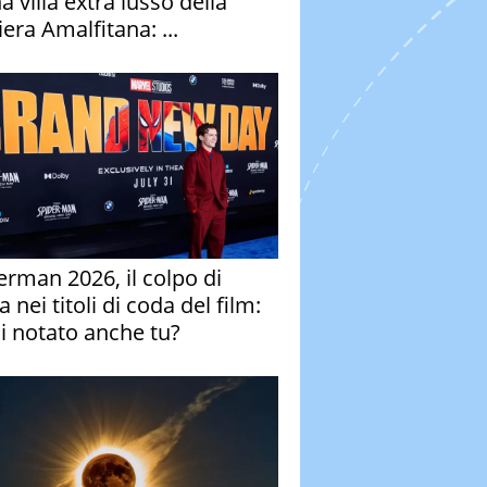
a villa extra lusso della
era Amalfitana: ...
erman 2026, il colpo di
 nei titoli di coda del film:
ai notato anche tu?