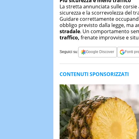
Più sicurezza e meno traffico
La stretta annunciata sulle corsie
sicurezza e la scorrevolezza del tra
Guidare correttamente occupando l
obbligo previsto dalla legge, ma 
stradale
. Un comportamento sempl
traffico,
frenate improvvise e situa
Seguici su:
Google Discover
Fonti pre