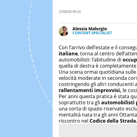
27/05/26 09:14
Alessia Malorgio
CONTENT SPECIALIST
Ha conseguito un Master in Ma
Marketing digitale. Si occupa de
Con l’arrivo dell’estate e il conse
di strategie marketing attraverso
italiane
, torna al centro dell’att
automobilisti: l’abitudine di
occup
quella di destra è completamente 
Una scena ormai quotidiana sulle p
velocità moderate in seconda cor
costringendo gli altri conducenti 
rallentamenti improvvisi,
le cos
Per anni questa pratica è stata qu
soprattutto tra gli
automobilisti 
una sorta di spazio riservato esc
mentalità nata tra gli anni Ottant
riscontro nel
Codice della Strada