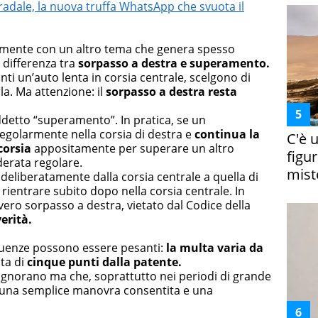
dale, la nuova truffa WhatsApp che svuota il
bilmente con un altro tema che genera spesso
a differenza tra
sorpasso a destra e superamento.
ti un’auto lenta in corsia centrale, scelgono di
la. Ma attenzione: il
sorpasso a destra resta
ddetto “superamento”. In pratica, se un
regolarmente nella corsia di destra e
continua la
C'è 
corsia
appositamente per superare un altro
figur
derata regolare.
miste
 deliberatamente dalla corsia centrale a quella di
rientrare subito dopo nella corsia centrale. In
vero sorpasso a destra, vietato dal Codice della
erità.
eguenze possono essere pesanti:
la multa varia da
ta di
cinque punti dalla patente.
 ignorano ma che, soprattutto nei periodi di grande
ra una semplice manovra consentita e una