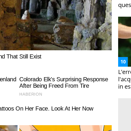
ques
L'er
l'ac
in es