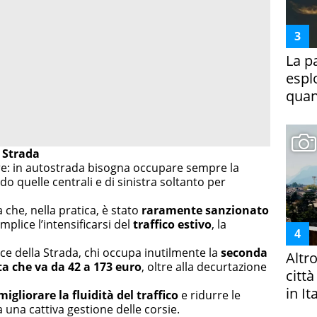
La p
espl
quan
a Strada
re: in autostrada bisogna occupare sempre la
ndo quelle centrali e di sinistra soltanto per
che, nella pratica, è stato
raramente sanzionato
plice l’intensificarsi del
traffico estivo
, la
e della Strada, chi occupa inutilmente la
seconda
Altr
a che va da 42 a 173 euro
, oltre alla decurtazione
citt
in It
migliorare la fluidità del traffico
e ridurre le
 una cattiva gestione delle corsie.