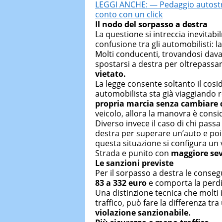
LEGGI ANCHE: — Pedaggio autostra
conto con un click
Il nodo del sorpasso a destra
La questione si intreccia inevita
confusione tra gli automobilisti: l
Molti conducenti, trovandosi davan
spostarsi a destra per oltrepassar
vietato.
La legge consente soltanto il cosi
automobilista sta già viaggiando 
propria marcia senza cambiare 
veicolo, allora la manovra è consi
Diverso invece il caso di chi passa
destra per superare un’auto e poi 
questa situazione si configura un 
Strada e punito con
maggiore sev
Le sanzioni previste
Per il sorpasso a destra le cons
83 a 332 euro
e comporta la perdi
Una distinzione tecnica che molti
traffico, può fare la differenza t
violazione sanzionabile.