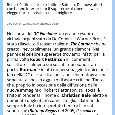
Robert Pattinson è solo l'ultimo Batman. Dei nove attori
LE
che hanno interpretato il supereroe al cinema il web
NOTIZI
elegge Christian Bale come il migliore.
DI
OGGI
25/08/20 14:10
Aggiornato:
25/08/20 14:10
LE
NOTIZI
Nel corso del
DC Fandome
, un grande evento
DI
virtuale organizzato da Dc Comics e Warner Bros, è
IERI
stato rilasciato il teaser trailer di
The Batman
che ha
creato, inevitabilmente, un grande clamore. Nei
CONTAT
panni del celebre supereroe troviamo infatti per la
prima volta
Robert Pattinson
e i commenti
sull’attore – almeno sui social – non sono stati
pochi.
Batman
è infatti un personaggio iconico per i
fan della DC e le sue trasposizioni cinematografiche
sono state spesso oggetto di aspre critiche. Tanto
che, proprio in occasione della diffusione delle
nuove immagini di Robert Pattinson, sui social è
finito in tendenza il nome di
Christian Bale
, eletto e
nominato dagli utenti come il miglior Batman di
sempre. Bale ha interpretato ben tre film sul
supereroe (
Batman Begins
nel 2005,
Il cavaliere