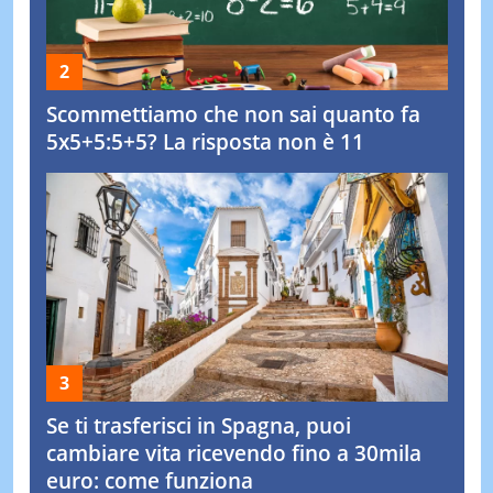
Scommettiamo che non sai quanto fa
5x5+5:5+5? La risposta non è 11
Se ti trasferisci in Spagna, puoi
cambiare vita ricevendo fino a 30mila
euro: come funziona