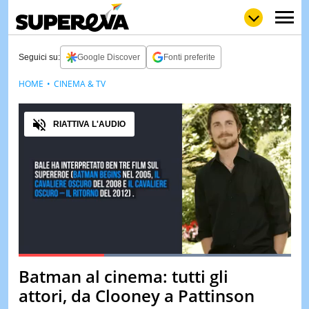
Seguici su:
Google Discover
Fonti preferite
HOME
CINEMA & TV
NEWS
LOL
GULP
LOVE
Audio
STORIE
RIATTIVA L'AUDIO
VIDEO
WOW
POP
CURIOS
CINEM
& TV
QUIZ
&
TEST
Loaded
:
100.00%
Batman al cinema: tutti gli
Pause
Unmute
MUSIC
attori, da Clooney a Pattinson
&
SPETT