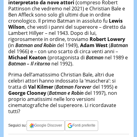
interpretato da nove attori
(compreso Robert
Pattinson che vedremo nel 2021) e Christian Bale e
Ben Affleck sono solo gli ultimi due in ordine
cronologico. Il primo Batman in assoluto fu
Lewis
Wilson
, che vestì i panni del supereore – diretto da
Lambert Hillyer – nel 1943. Dopo di lui,
rigorosamente in ordine, troviamo
Robert Lowery
(in
Batman and Robin
del 1949),
Adam West
(
Batman
del 1966) e – con uno scarto di circa venti anni –
Michael Keaton
(protagonista di
Batman
nel 1989 e
Batman – Il ritorno
nel 1992).
Prima dell’amatissimo Christian Bale, altri due
celebri attori hanno indossato la ‘maschera’: si
tratta di
Val Kilmer
(
Batman Forever
del 1995) e
George Clooney
(
Batman e Robin
del 1997), non
proprio amatissimi nelle loro versioni
cinematografiche del supereore. Li ricordavate
tutti?
Seguici su:
Google Discover
Fonti preferite