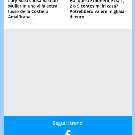
Ilary Blasi sposa Bastian
Hai queste monetine da 1,
Muller in una villa extra
2 o 5 centesimi in casa?
lusso della Costiera
Potrebbero valere migliaia
Amalfitana: ...
di euro
Segui il trend