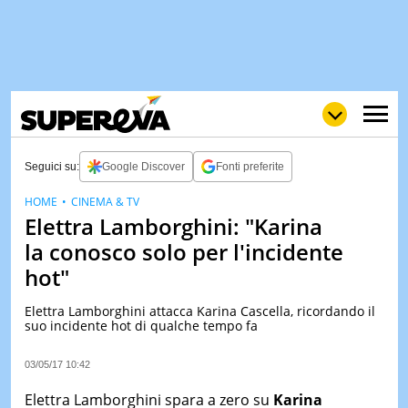
Seguici su:
Google Discover
Fonti preferite
HOME
CINEMA & TV
Elettra Lamborghini: "Karina
NEWS
LOL
GULP
LOVE
la conosco solo per l'incidente
STORIE
hot"
VIDEO
Elettra Lamborghini attacca Karina Cascella, ricordando il
WOW
POP
CURIOS
suo incidente hot di qualche tempo fa
CINEM
03/05/17 10:42
& TV
Elettra Lamborghini spara a zero su
Karina
QUIZ