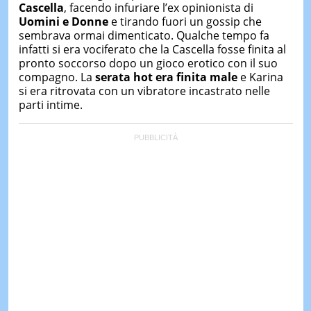
&
Cascella
, facendo infuriare l’ex opinionista di
TEST
Uomini e Donne
e tirando fuori un gossip che
sembrava ormai dimenticato. Qualche tempo fa
MUSIC
infatti si era vociferato che la Cascella fosse finita al
&
pronto soccorso dopo un gioco erotico con il suo
SPETT
compagno. La
serata hot era finita male
e Karina
LE
si era ritrovata con un vibratore incastrato nelle
NOTIZI
parti intime.
DI
OGGI
LE
NOTIZI
DI
IERI
CONTAT