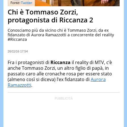
&
Fonte:
Twitter
TEST
Chi è Tommaso Zorzi,
MUSIC
protagonista di Riccanza 2
&
SPETT
Conosciamo più da vicino chi è Tommaso Zorzi, da ex
fidanzato di Aurora Ramazzotti a concorrente del reality
LE
#Riccanza
NOTIZI
DI
OGGI
26/11/16 17:54
LE
Fra i protagonisti di
Riccanza
il reality di MTV, c’è
NOTIZI
anche Tommaso Zorzi, un altro figlio di papà, in
DI
passato caro alle cronache rosa per essere stato
IERI
(almeno così si diceva) l’ex fidanzato di
Aurora
CONTAT
Ramazzotti
.