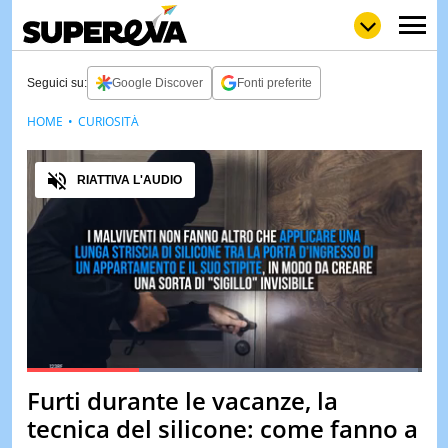
Seguici su:
Google Discover
Fonti preferite
HOME
CURIOSITÀ
NEWS
LOL
GULP
LOVE
Audio
STORIE
RIATTIVA L'AUDIO
VIDEO
WOW
POP
CURIOS
CINEM
& TV
QUIZ
&
TEST
Loaded
:
100.00%
Furti durante le vacanze, la
Pause
Unmute
MUSIC
tecnica del silicone: come fanno a
&
SPETT