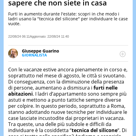
sapere che non siete in casa
LE
NOTIZI
Furti in aumento durante l'estate: scopri in che modo i
DI
ladri usano la "tecnica del silicone" per individuare le case
OGGI
vuote.
LE
22/08/24 06:11
Aggiornato:
22/08/24 11:40
NOTIZI
DI
IERI
Giuseppe Guarino
GIORNALISTA
CONTAT
Ph(D) in Diritto Comparato e processi di
integrazione e attivo nel campo della ricerca, in
Con le vacanze estive ancora pienamente in corso e,
particolare sulla Storia contemporanea di America
soprattutto nel mese di agosto, le città si svuotano.
Latina e Spagna. Collabora con numerose testate ed
Di conseguenza, con la diminuzione della presenza
è presidente dell'Associazione Culturale "La
di persone, aumentano a dismisura i
furti nelle
Biblioteca del Sannio".
abitazioni
. I ladri d’appartamento sono sempre più
astuti e mettono a punto tattiche sempre diverse
per colpire. In questo periodo, soprattutto a Roma,
stanno adottando nuove tecniche per individuare le
case lasciate incustodite dai proprietari in vacanza.
Tra queste, una delle più subdole e difficili da
individuare è la cosiddetta “
tecnica del silicone
“. Di