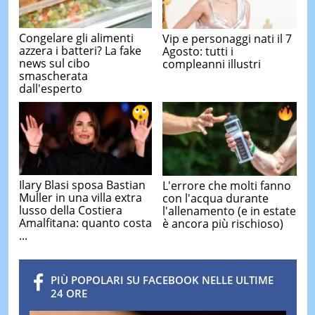
Congelare gli alimenti
Vip e personaggi nati il 7
azzera i batteri? La fake
Agosto: tutti i
news sul cibo
compleanni illustri
smascherata
dall'esperto
Ilary Blasi sposa Bastian
L'errore che molti fanno
Muller in una villa extra
con l'acqua durante
lusso della Costiera
l'allenamento (e in estate
Amalfitana: quanto costa
è ancora più rischioso)
...
PIÙ POPOLARI SU FACEBOOK NELLE ULTIME
24 ORE