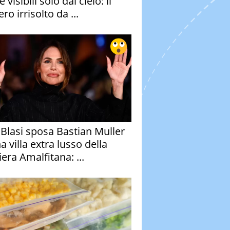
e visibili solo dal cielo: il
ro irrisolto da ...
y Blasi sposa Bastian Muller
a villa extra lusso della
era Amalfitana: ...