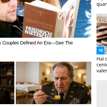
quan
Hai 
cent
vale