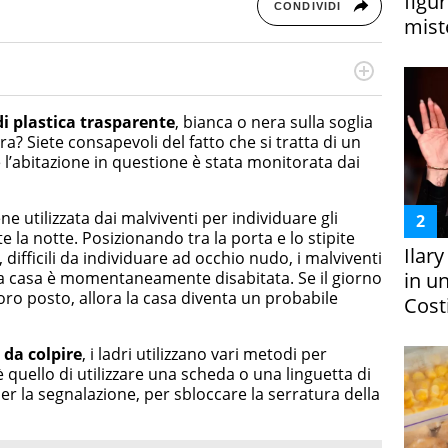
figur
CONDIVIDI
miste
cessi di integrazione e attivo nel campo della ricerca, in
mporanea di America Latina e Spagna. Collabora con
di plastica trasparente
, bianca o nera sulla soglia
e dell'Associazione Culturale "La Biblioteca del Sannio".
ra? Siete consapevoli del fatto che si tratta di un
 l’abitazione in questione è stata monitorata dai
e utilizzata dai malviventi per individuare gli
 la notte. Posizionando tra la porta e lo stipite
Ilar
, difficili da individuare ad occhio nudo, i malviventi
in un
la casa è momentaneamente disabitata. Se il giorno
oro posto, allora la casa diventa un probabile
Costi
 da colpire
, i ladri utilizzano vari metodi per
è quello di utilizzare una scheda o una linguetta di
 per la segnalazione, per sbloccare la serratura della