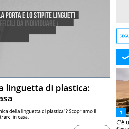
SEGU
Loaded
:
100.00%
a linguetta di plastica:
creen
asa
ica della linguetta di plastica"? Scopriamo il
rarci in casa.
C'è 