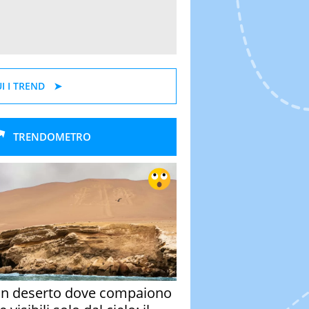
I I TREND
TRENDOMETRO
un deserto dove compaiono