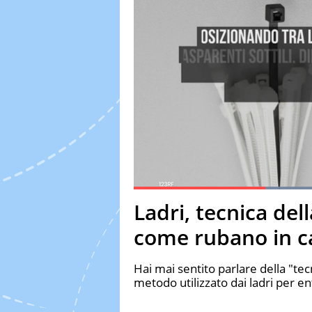
Current Time
0:19
Duration
1:00
Ladri, tecnica dell
Pause
Unmute
Fulls
come rubano in c
Hai mai sentito parlare della "tecn
metodo utilizzato dai ladri per ent