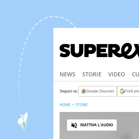
NEWS
STORIE
VIDEO
CU
Seguici su:
Google Discover
Fonti pre
HOME
STORIE
Audio
RIATTIVA L'AUDIO