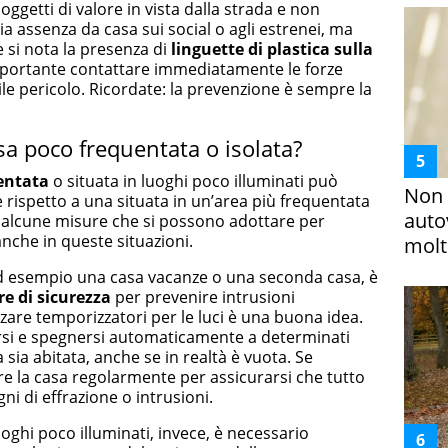
oggetti di valore in vista dalla strada e non
ia assenza da casa sui social o agli estrenei, ma
e si nota la presenza di
linguette di plastica sulla
importante contattare immediatamente le forze
ile pericolo. Ricordate: la prevenzione è sempre la
a poco frequentata o isolata?
entata
o situata in luoghi poco illuminati può
Non 
rispetto a una situata in un’area più frequentata
auto
no alcune misure che si possono adottare per
anche in queste situazioni.
molto
d esempio una casa vacanze o una seconda casa, è
e di sicurezza
per prevenire intrusioni
zzare temporizzatori per le luci è una buona idea.
si e spegnersi automaticamente a determinati
sia abitata, anche se in realtà è vuota. Se
are la casa regolarmente per assicurarsi che tutto
ni di effrazione o intrusioni.
uoghi poco illuminati, invece, è necessario