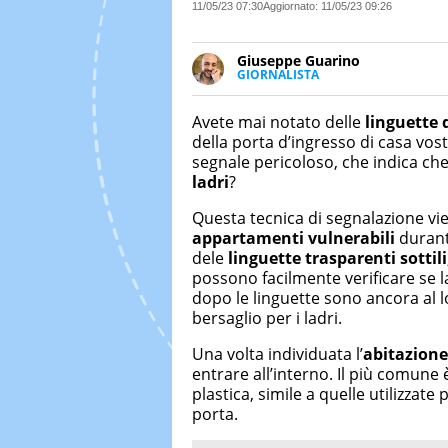
11/05/23 07:30
Aggiornato:
11/05/23 09:26
Giuseppe Guarino
GIORNALISTA
Ph(D) in Diritto Comparato e pro
particolare sulla Storia conte
Avete mai notato delle
linguette 
numerose testate ed è president
della porta d’ingresso di casa vost
segnale pericoloso, che indica che
ladri
?
Questa tecnica di segnalazione vien
appartamenti vulnerabili
durante
dele
linguette trasparenti sottili
possono facilmente verificare se 
dopo le linguette sono ancora al l
bersaglio per i ladri.
Una volta individuata l’
abitazione
entrare all’interno. Il più comune 
plastica, simile a quelle utilizzate
porta.