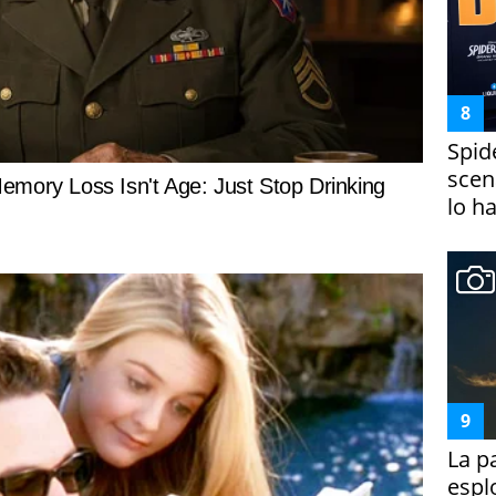
Spid
scena
lo h
La p
espl