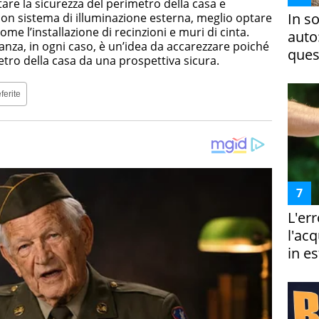
are la sicurezza del perimetro della casa e
In s
uon sistema di illuminazione esterna, meglio optare
me l’installazione di recinzioni e muri di cinta.
auto
anza, in ogni caso, è un’idea da accarezzare poiché
ques
tro della casa da una prospettiva sicura.
ferite
L'er
l'ac
in es