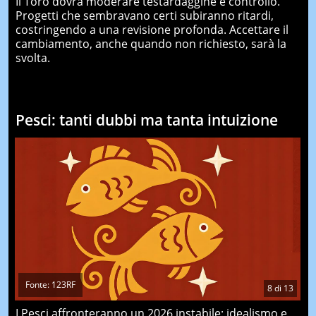
Il Toro dovrà moderare testardaggine e controllo.
Progetti che sembravano certi subiranno ritardi,
costringendo a una revisione profonda. Accettare il
cambiamento, anche quando non richiesto, sarà la
svolta.
Pesci: tanti dubbi ma tanta intuizione
Fonte: 123RF
8
di
13
I Pesci affronteranno un 2026 instabile: idealismo e