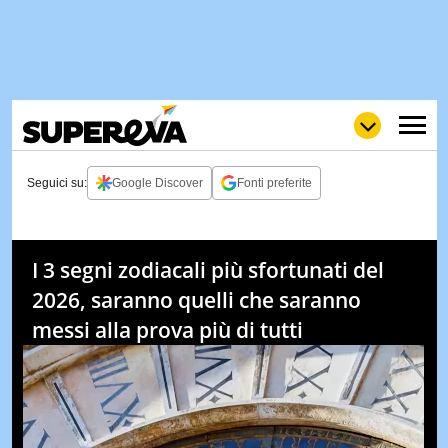
Seguici su:
Google Discover
Fonti preferite
NEWS
LOL
GULP
LOVE
I 3 segni zodiacali più sfortunati del
STORIE
2026, saranno quelli che saranno
VIDEO
messi alla prova più di tutti
WOW
POP
CURIOS
CINEM
& TV
QUIZ