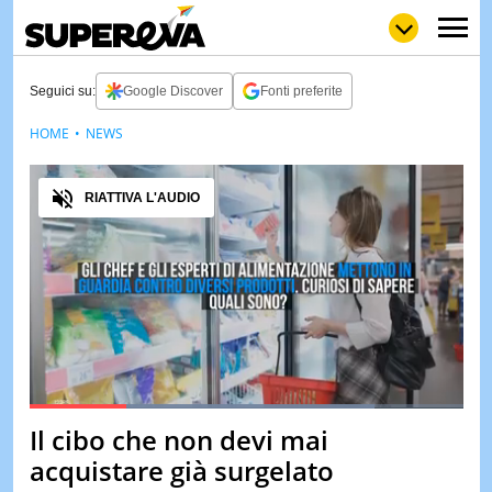
Seguici su:
Google Discover
Fonti preferite
HOME
NEWS
NEWS
LOL
GULP
LOVE
Audio
STORIE
RIATTIVA L'AUDIO
VIDEO
WOW
POP
CURIOS
CINEM
& TV
QUIZ
&
TEST
Loaded
:
79.66%
Il cibo che non devi mai
Pause
Unmute
MUSIC
acquistare già surgelato
&
SPETT