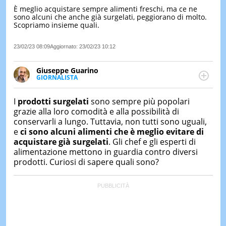
È meglio acquistare sempre alimenti freschi, ma ce ne
LE
sono alcuni che anche già surgelati, peggiorano di molto.
NOTIZI
Scopriamo insieme quali.
DI
OGGI
23/02/23 08:09
Aggiornato:
23/02/23 10:12
LE
NOTIZI
Giuseppe Guarino
DI
GIORNALISTA
IERI
Ph(D) in Diritto Comparato e processi di
integrazione e attivo nel campo della ricerca, in
CONTAT
I
prodotti surgelati
sono sempre più popolari
particolare sulla Storia contemporanea di America
grazie alla loro comodità e alla possibilità di
Latina e Spagna. Collabora con numerose testate ed
conservarli a lungo. Tuttavia, non tutti sono uguali,
è presidente dell'Associazione Culturale "La
e
ci sono alcuni alimenti che è meglio evitare di
Biblioteca del Sannio".
acquistare già surgelati
. Gli chef e gli esperti di
alimentazione mettono in guardia contro diversi
prodotti. Curiosi di sapere quali sono?