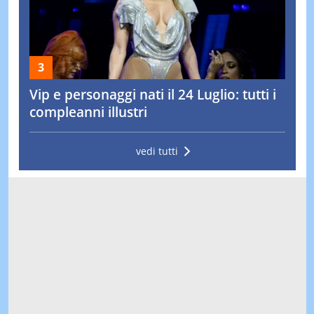
Vip e personaggi nati il 24 Luglio: tutti i
compleanni illustri
vedi tutti