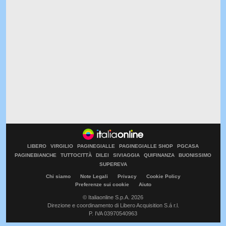
LIBERO
VIRGILIO
PAGINEGIALLE
PAGINEGIALLE SHOP
PGCASA
PAGINEBIANCHE
TUTTOCITTÀ
DILEI
SIVIAGGIA
QUIFINANZA
BUONISSIMO
SUPEREVA
Chi siamo
Note Legali
Privacy
Cookie Policy
Preferenze sui cookie
Aiuto
© Italiaonline S.p.A. 2026
Direzione e coordinamento di Libero Acquisition S.á r.l.
P. IVA 03970540963