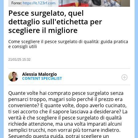
&
Fonte:
https://it.123rf.com
TEST
Pesce surgelato, quel
MUSIC
dettaglio sull'etichetta per
&
scegliere il migliore
SPETT
LE
Come scegliere il pesce surgelato di qualità: guida pratica
NOTIZI
e consigli utili
DI
OGGI
21/01/25 15:32
LE
NOTIZI
Alessia Malorgio
DI
CONTENT SPECIALIST
IERI
Ha conseguito un Master in Marketing Management
e Google Digital Training su Marketing digitale. Si
CONTAT
Quante volte hai comprato pesce surgelato senza
occupa della creazione di contenuti in ottica SEO e
pensarci troppo, magari solo perché il prezzo era
dello sviluppo di strategie marketing attraverso
conveniente? E quante volte, dopo averlo cucinato,
canali digitali.
ti sei accorto che il sapore lasciava a desiderare? La
verità è che scegliere il pesce surgelato di qualità
richiede attenzione, ma una volta imparati alcuni
semplici trucchi, non vorrai più tornare indietro.
Seguendo questa guida, potrai scegliere un