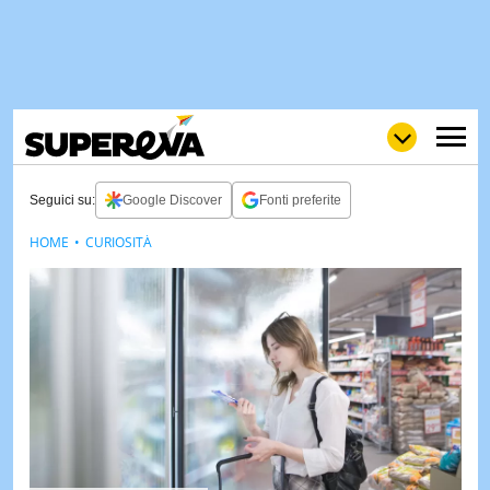
Seguici su:
Google Discover
Fonti preferite
HOME
CURIOSITÀ
NEWS
LOL
GULP
LOVE
STORIE
VIDEO
WOW
POP
CURIOS
CINEM
& TV
QUIZ