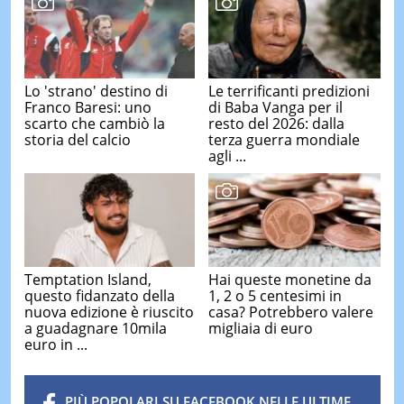
Lo 'strano' destino di
Le terrificanti predizioni
Franco Baresi: uno
di Baba Vanga per il
scarto che cambiò la
resto del 2026: dalla
storia del calcio
terza guerra mondiale
agli ...
Temptation Island,
Hai queste monetine da
questo fidanzato della
1, 2 o 5 centesimi in
nuova edizione è riuscito
casa? Potrebbero valere
a guadagnare 10mila
migliaia di euro
euro in ...
PIÙ POPOLARI SU FACEBOOK NELLE ULTIME