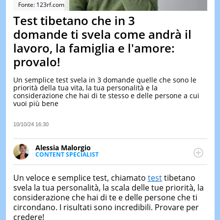
&
Fonte: 123rf.com
TEST
Test tibetano che in 3
MUSIC
domande ti svela come andrà il
&
lavoro, la famiglia e l'amore:
SPETT
provalo!
LE
NOTIZI
DI
Un semplice test svela in 3 domande quelle che sono le
OGGI
priorità della tua vita, la tua personalità e la
considerazione che hai di te stesso e delle persone a cui
vuoi più bene
LE
NOTIZI
DI
10/10/24 16:30
IERI
CONTAT
Alessia Malorgio
CONTENT SPECIALIST
Ha conseguito un Master in Marketing Management
e Google Digital Training su Marketing digitale. Si
Un veloce e semplice test, chiamato
test
tibetano
occupa della creazione di contenuti in ottica SEO e
svela la tua personalità, la scala delle tue priorità, la
dello sviluppo di strategie marketing attraverso
considerazione che hai di te e delle persone che ti
canali digitali.
circondano. I risultati sono incredibili. Provare per
credere!