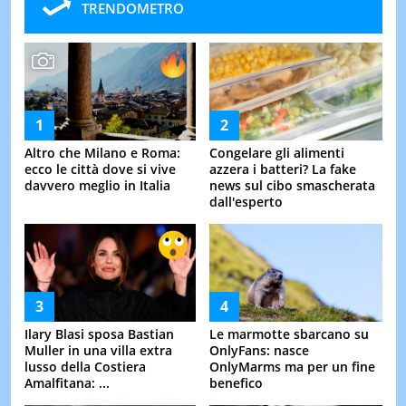
TRENDOMETRO
Altro che Milano e Roma:
Congelare gli alimenti
ecco le città dove si vive
azzera i batteri? La fake
davvero meglio in Italia
news sul cibo smascherata
dall'esperto
Ilary Blasi sposa Bastian
Le marmotte sbarcano su
Muller in una villa extra
OnlyFans: nasce
lusso della Costiera
OnlyMarms ma per un fine
Amalfitana: ...
benefico