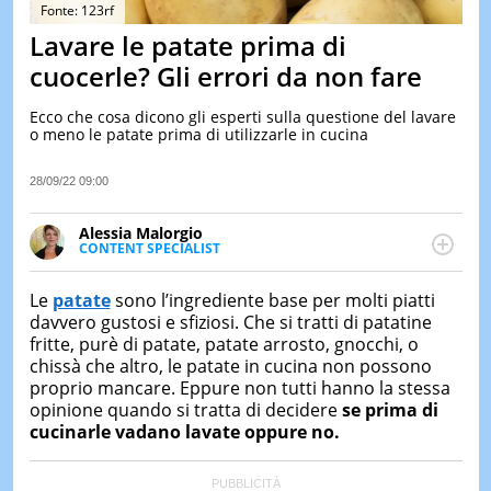
&
Fonte: 123rf
TEST
Lavare le patate prima di
MUSIC
cuocerle? Gli errori da non fare
&
SPETT
Ecco che cosa dicono gli esperti sulla questione del lavare
o meno le patate prima di utilizzarle in cucina
LE
NOTIZI
DI
28/09/22 09:00
OGGI
Alessia Malorgio
LE
CONTENT SPECIALIST
NOTIZI
Ha conseguito un Master in Marketing Management
DI
IERI
e Google Digital Training su Marketing digitale. Si
Le
patate
sono l’ingrediente base per molti piatti
occupa della creazione di contenuti in ottica SEO e
davvero gustosi e sfiziosi. Che si tratti di patatine
CONTAT
dello sviluppo di strategie marketing attraverso
fritte, purè di patate, patate arrosto, gnocchi, o
canali digitali.
chissà che altro, le patate in cucina non possono
proprio mancare. Eppure non tutti hanno la stessa
opinione quando si tratta di decidere
se prima di
cucinarle vadano lavate oppure no.