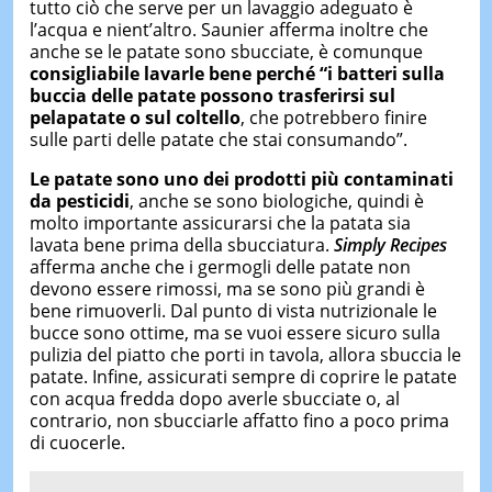
tutto ciò che serve per un lavaggio adeguato è
l’acqua e nient’altro. Saunier afferma inoltre che
anche se le patate sono sbucciate, è comunque
consigliabile lavarle bene perché “i batteri sulla
buccia delle patate possono trasferirsi sul
pelapatate o sul coltello
, che potrebbero finire
sulle parti delle patate che stai consumando”.
Le patate sono uno dei prodotti più contaminati
da pesticidi
, anche se sono biologiche, quindi è
molto importante assicurarsi che la patata sia
lavata bene prima della sbucciatura.
Simply Recipes
afferma anche che i germogli delle patate non
devono essere rimossi, ma se sono più grandi è
bene rimuoverli. Dal punto di vista nutrizionale le
bucce sono ottime, ma se vuoi essere sicuro sulla
pulizia del piatto che porti in tavola, allora sbuccia le
patate. Infine, assicurati sempre di coprire le patate
con acqua fredda dopo averle sbucciate o, al
contrario, non sbucciarle affatto fino a poco prima
di cuocerle.