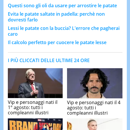
Questi sono gli oli da usare per arrostire le patate
Evita le patate saltate in padella: perchè non
dovresti farlo
Lessi le patate con la buccia? L'errore che pagherai
caro
Il calcolo perfetto per cuocere le patate lesse
I PIÙ CLICCATI DELLE ULTIME 24 ORE
Vip e personaggi nati il
Vip e personaggi nati il 4
1° agosto: tutti i
agosto: tutti i
compleanni illustri
compleanni illustri