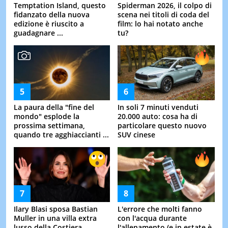
Temptation Island, questo
Spiderman 2026, il colpo di
fidanzato della nuova
scena nei titoli di coda del
edizione è riuscito a
film: lo hai notato anche
guadagnare ...
tu?
La paura della "fine del
In soli 7 minuti venduti
mondo" esplode la
20.000 auto: cosa ha di
prossima settimana,
particolare questo nuovo
quando tre agghiaccianti ...
SUV cinese
Ilary Blasi sposa Bastian
L'errore che molti fanno
Muller in una villa extra
con l'acqua durante
lusso della Costiera
l'allenamento (e in estate è