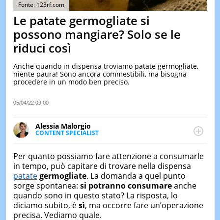
&
Fonte: 123rf.com
TEST
Le patate germogliate si
MUSIC
possono mangiare? Solo se le
&
riduci così
SPETT
LE
Anche quando in dispensa troviamo patate germogliate,
NOTIZI
niente paura! Sono ancora commestibili, ma bisogna
DI
procedere in un modo ben preciso.
OGGI
LE
05/04/22 09:00
NOTIZI
DI
Alessia Malorgio
IERI
CONTENT SPECIALIST
Ha conseguito un Master in Marketing Management
CONTAT
e Google Digital Training su Marketing digitale. Si
Per quanto possiamo fare attenzione a consumarle
occupa della creazione di contenuti in ottica SEO e
in tempo, può capitare di trovare nella dispensa
dello sviluppo di strategie marketing attraverso
patate
germogliate
. La domanda a quel punto
canali digitali.
sorge spontanea:
si potranno consumare
anche
quando sono in questo stato? La risposta, lo
diciamo subito, è
sì
, ma occorre fare un’operazione
precisa. Vediamo quale.