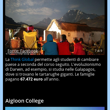
Fonte: Facebook
7
di
9
La
Think Global
permette agli studenti di cambiare
paese a seconda del corso seguito. L'evoluzionismo
di Darwin, ad esempio, si studia nelle Galapagos,
dove si trovano le tartarughe giganti. Le famiglie
pagano
67.472 euro
all'anno.
Aigloon College