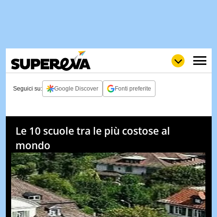
Seguici su:
Google Discover
Fonti preferite
NEWS
LOL
GULP
LOVE
Le 10 scuole tra le più costose al
STORIE
mondo
VIDEO
WOW
POP
CURIOS
CINEM
& TV
QUIZ