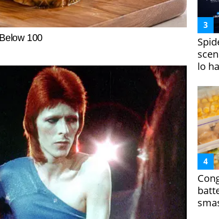
Spid
scena
lo h
Cong
batt
smas