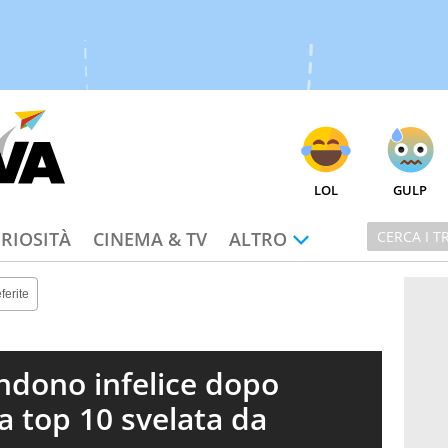
LOL
GULP
RIOSITÀ
CINEMA & TV
ALTRO
ferite
rendono infelice dopo
la top 10 svelata da