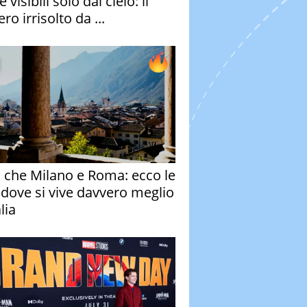
e visibili solo dal cielo: il
ro irrisolto da ...
o che Milano e Roma: ecco le
à dove si vive davvero meglio
alia