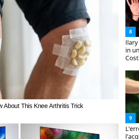
Ilar
in un
Costi
L'er
l'ac