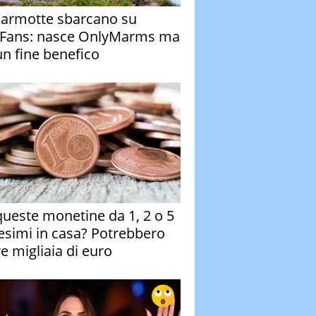
armotte sbarcano su
Fans: nasce OnlyMarms ma
un fine benefico
queste monetine da 1, 2 o 5
esimi in casa? Potrebbero
re migliaia di euro