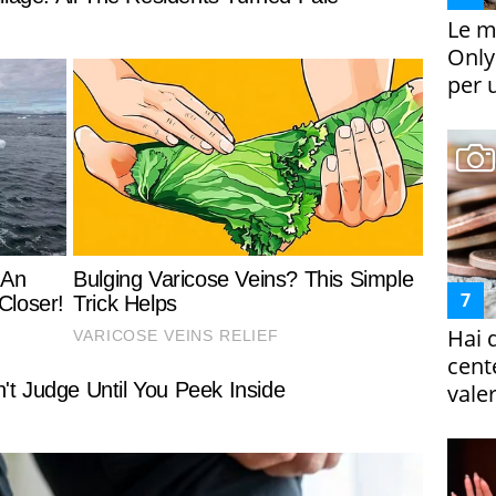
Le m
Only
per 
Hai 
cent
vale