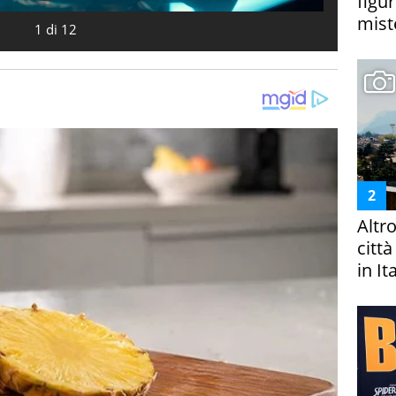
figur
miste
1
di
12
Altr
citt
in It