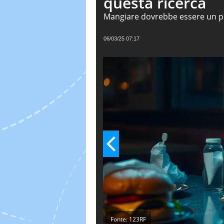
questa ricerca
Mangiare dovrebbe essere un pia
estremamente golosi – sembrano
condotto nel Regno Unito ha indi
06/03/25 07:17
sapore delizioso, lasciano un s
consumati. Non ci resta che and
alimenti che potrebbero rovinar
Fonte: 123RF