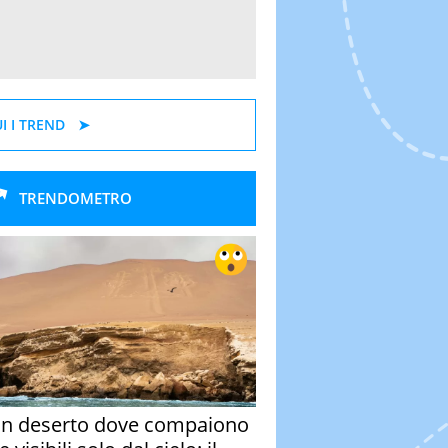
I I TREND
TRENDOMETRO
un deserto dove compaiono