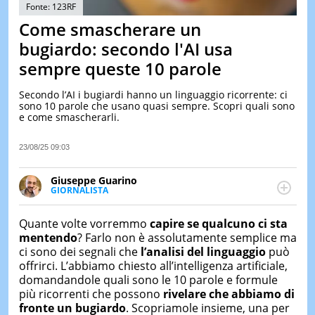
&
Fonte: 123RF
TEST
Come smascherare un
MUSIC
bugiardo: secondo l'AI usa
&
sempre queste 10 parole
SPETT
LE
Secondo l’AI i bugiardi hanno un linguaggio ricorrente: ci
NOTIZI
sono 10 parole che usano quasi sempre. Scopri quali sono
DI
e come smascherarli.
OGGI
LE
23/08/25 09:03
NOTIZI
DI
Giuseppe Guarino
IERI
GIORNALISTA
Ph(D) in Diritto Comparato e processi di
CONTAT
integrazione e attivo nel campo della ricerca, in
Quante volte vorremmo
capire se qualcuno ci sta
particolare sulla Storia contemporanea di America
mentendo
? Farlo non è assolutamente semplice ma
Latina e Spagna. Collabora con numerose testate ed
ci sono dei segnali che
l’analisi del linguaggio
può
è presidente dell'Associazione Culturale "La
offrirci. L’abbiamo chiesto all’intelligenza artificiale,
Biblioteca del Sannio".
domandandole quali sono le 10 parole e formule
più ricorrenti che possono
rivelare che abbiamo di
fronte un bugiardo
. Scopriamole insieme, una per