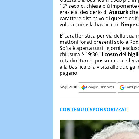
15° secolo, chiesa più imponente d
grazie al desiderio di
Ataturk
che 
carattere distintivo di questo edi
voluta come la basilica dell’
imper
E’ caratteristica per via della sua 
mattoni forati presenti solo a Rodi
Sofia è aperta tutti i giorni, escluso
chiusura è 19:30.
Il costo del bigl
cittadini turchi possono accedervi
alla basilica e la visita alle due g
pagano.
Seguici su:
Google Discover
Fonti pre