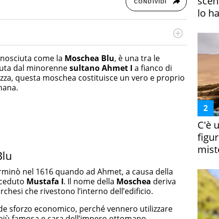
scena
CONDIVIDI
lo h
online dedicato a trend, curiosità, entertainment e “feel-
a soprattutto per la GenZ, molto “social” e sempre in
onosciuta come la
Moschea Blu
, è una tra le
e tendenze del momento ai fatti più strani alle scoperte
luta dal minorenne
sultano Ahmet I
a fianco di
scoprire ogni giorno”
ezza, questa moschea costituisce un vero e proprio
mana.
C'è 
figur
miste
Blu
terminò nel 1616 quando ad Ahmet, a causa della
cceduto
Mustafa I
. Il nome della
Moschea
deriva
chesi che rivestono l’interno dell’edificio.
nde sforzo economico, perché vennero utilizzare
 più famosa e cara dell’impero ottomano.