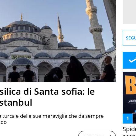
SEGU
lica di Santa sofia: le
Istanbul
ttà turca e delle sue meraviglie che da sempre
ondo
Spid