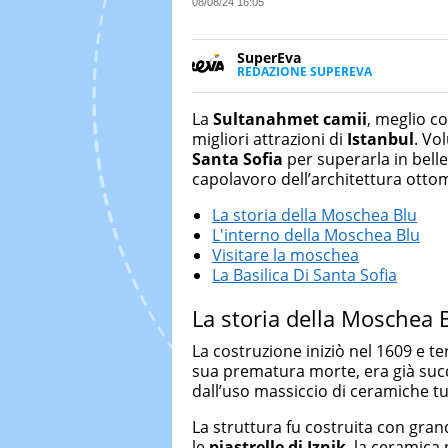
08/08/24 16:05
SuperEva
REDAZIONE SUPEREVA
FACEBOOK
SuperEva è il magazine di Italia
good news”. Pensato per tutti m
La
Sultanahmet camii
, meglio c
cerca di notizie originali. Dall
migliori attrazioni di
Istanbul
. Vo
più divertenti: mille storie da 
Santa Sofia
per superarla in bell
capolavoro dell’architettura otto
La storia della Moschea Blu
L'interno della Moschea Blu
Visitare la moschea
La Basilica Di Santa Sofia
La storia della Moschea 
La costruzione iniziò nel 1609 e 
sua prematura morte, era già su
dall’uso massiccio di ceramiche tur
La struttura fu costruita con gra
le
piastrelle di Iznik
, la ceramica