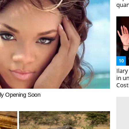
quan
Ilar
in un
Costi