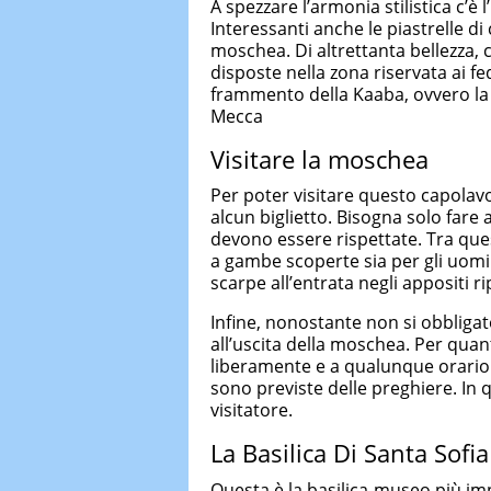
A spezzare l’armonia stilistica c’è
Interessanti anche le piastrelle di
moschea. Di altrettanta bellezza, c
disposte nella zona riservata ai fe
frammento della Kaaba, ovvero la 
Mecca
Visitare la moschea
Per poter visitare questo capola
alcun biglietto. Bisogna solo fare
devono essere rispettate. Tra ques
a gambe scoperte sia per gli uomin
scarpe all’entrata negli appositi r
Infine, nonostante non si obbligato
all’uscita della moschea. Per quant
liberamente e a qualunque orario tr
sono previste delle preghiere. In q
visitatore.
La Basilica Di Santa Sofia
Questa è la basilica-museo più im