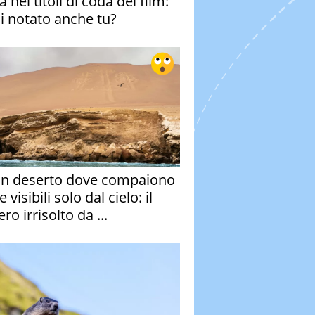
 nei titoli di coda del film:
ai notato anche tu?
un deserto dove compaiono
e visibili solo dal cielo: il
ro irrisolto da ...