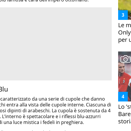
Le m
Only
per 
Blu
 caratterizzato da una serie di cupole che danno
hi entra alla vista delle cupole interne. Ciascuna di
Lo '
iosi dipinti di arabeschi. La cupola è sostenuta da 4
Bare
 L’interno è spettacolare e i riflessi blu-azzurri
stori
i una luce mistica i fedeli in preghiera.