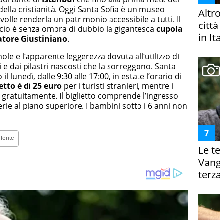
ella cristianità. Oggi Santa Sofia è un museo
Altr
volle renderla un patrimonio accessibile a tutti. Il
citt
ficio è senza ombra di dubbio la gigantesca
cupola
in It
atore
Giustiniano
.
mole e l’apparente leggerezza dovuta all’utilizzo di
 e dai pilastri nascosti che la sorreggono. Santa
 il lunedì, dalle 9:30 alle 17:00, in estate l’orario di
ietto è di 25 euro
per i turisti stranieri, mentre i
 gratuitamente. Il biglietto comprende l’ingresso
allerie al piano superiore. I bambini sotto i 6 anni non
ferite
Le te
Vanga
terza