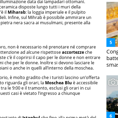
 l’illuminazione data dai lampadari ottomani.
 ceramica disposte lungo tutti i muri della
’è il
Miharab
: la loggia imperiale e il pulpito
deli. Infine, sul Mihrab è possibile ammirare un
pietra nera sacra ai musulmani, presente alla
voro, non è necessario né prenotare né comprare
Cong
 attenzione ad alcune rispettose
accortezze
che
te c’è il coprirsi il capo per le donne e non entrare
batt
i che per le donne. Inoltre si devono lasciare le
smas
ipiani o anche in quelli all’interno della moschea.
rio, è molto gradito che i turisti lascino un’offerta
o riguarda gli orari, la
Moschea Blu
è accessibile
a le 9:00 e il tramonto, esclusi gli orari in cui
uesti casi è vietato l’ingresso a chiunque
portante di
Istanbul
che fino alla prima metà del