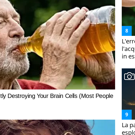
L'er
l'ac
in es
La p
espl