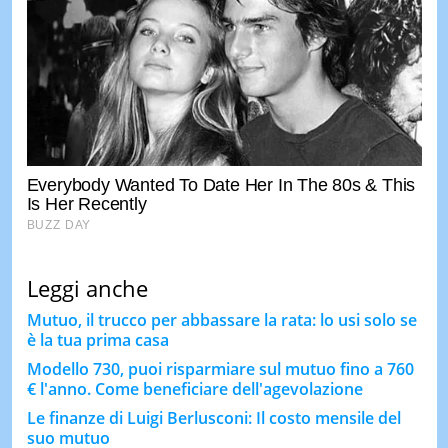
Leggi anche
Mutuo, il trucco per abbassare la rata: lo usi solo se
è la tua prima casa
Modello 730, puoi risparmiare sul mutuo fino a 760
€ l'anno. Come beneficiare dell'agevolazione
Le finanze di Luigi Berlusconi: Il costo mensile del
suo mutuo