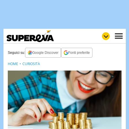
Seguici su:
Google Discover
Fonti preferite
HOME
CURIOSITÀ
NEWS
LOL
GULP
LOVE
STORIE
VIDEO
WOW
POP
CURIOS
CINEM
& TV
QUIZ