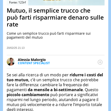
&
Fonte: 123rf
TEST
Mutuo, il semplice trucco che
MUSIC
può farti risparmiare denaro sulle
&
rate
SPETT
LE
Come un semplice trucco può farti risparmiare sui
NOTIZI
pagamenti del mutuo
DI
OGGI
20/02/25 21:13
LE
NOTIZI
Alessia Malorgio
DI
CONTENT SPECIALIST
IERI
Ha conseguito un Master in Marketing Management
e Google Digital Training su Marketing digitale. Si
CONTAT
Se sei alla ricerca di un modo per
ridurre i costi del
occupa della creazione di contenuti in ottica SEO e
tuo mutuo,
c’è un semplice trucco che potrebbe
dello sviluppo di strategie marketing attraverso
fare la differenza: cambiare la frequenza dei
canali digitali.
pagamenti
da mensile a bi-settimanale
. Questo
piccolo cambiamento
può portare a significativi
risparmi nel lungo periodo, aiutandoti a pagare il
mutuo più velocemente e a ridurre l’importo totale
degli interessi.