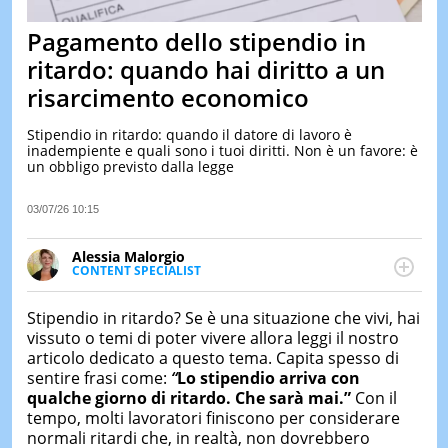
&
TEST
Pagamento dello stipendio in
MUSIC
ritardo: quando hai diritto a un
&
risarcimento economico
SPETT
LE
Stipendio in ritardo: quando il datore di lavoro è
NOTIZI
inadempiente e quali sono i tuoi diritti. Non è un favore: è
DI
un obbligo previsto dalla legge
OGGI
LE
03/07/26 10:15
NOTIZI
DI
Alessia Malorgio
IERI
CONTENT SPECIALIST
Ha conseguito un Master in Marketing Management
CONTAT
e Google Digital Training su Marketing digitale. Si
Stipendio in ritardo? Se è una situazione che vivi, hai
occupa della creazione di contenuti in ottica SEO e
vissuto o temi di poter vivere allora leggi il nostro
dello sviluppo di strategie marketing attraverso
articolo dedicato a questo tema. Capita spesso di
canali digitali.
sentire frasi come:
“
Lo stipendio arriva con
qualche giorno di ritardo. Che sarà mai.”
Con il
tempo, molti lavoratori finiscono per considerare
normali ritardi che, in realtà, non dovrebbero