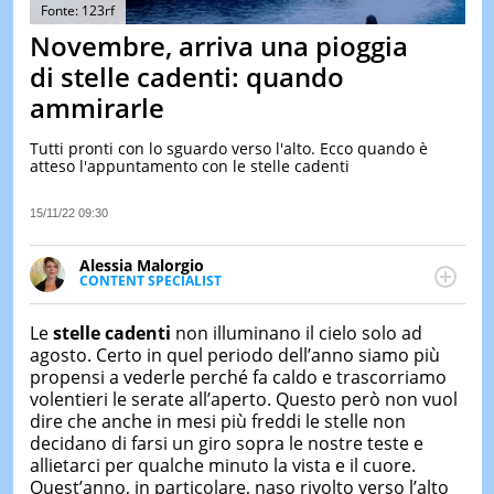
&
Fonte: 123rf
TEST
Novembre, arriva una pioggia
MUSIC
di stelle cadenti: quando
&
ammirarle
SPETT
LE
Tutti pronti con lo sguardo verso l'alto. Ecco quando è
NOTIZI
atteso l'appuntamento con le stelle cadenti
DI
OGGI
15/11/22 09:30
LE
NOTIZI
Alessia Malorgio
DI
CONTENT SPECIALIST
IERI
Ha conseguito un Master in Marketing Management
e Google Digital Training su Marketing digitale. Si
CONTAT
Le
stelle cadenti
non illuminano il cielo solo ad
occupa della creazione di contenuti in ottica SEO e
agosto. Certo in quel periodo dell’anno siamo più
dello sviluppo di strategie marketing attraverso
propensi a vederle perché fa caldo e trascorriamo
canali digitali.
volentieri le serate all’aperto. Questo però non vuol
dire che anche in mesi più freddi le stelle non
decidano di farsi un giro sopra le nostre teste e
allietarci per qualche minuto la vista e il cuore.
Quest’anno, in particolare, naso rivolto verso l’alto