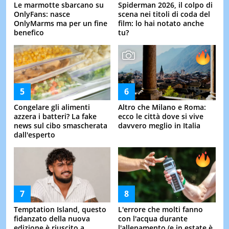
Le marmotte sbarcano su
Spiderman 2026, il colpo di
OnlyFans: nasce
scena nei titoli di coda del
OnlyMarms ma per un fine
film: lo hai notato anche
benefico
tu?
Congelare gli alimenti
Altro che Milano e Roma:
azzera i batteri? La fake
ecco le città dove si vive
news sul cibo smascherata
davvero meglio in Italia
dall'esperto
Temptation Island, questo
L'errore che molti fanno
fidanzato della nuova
con l'acqua durante
edizione è riuscito a
l'allenamento (e in estate è