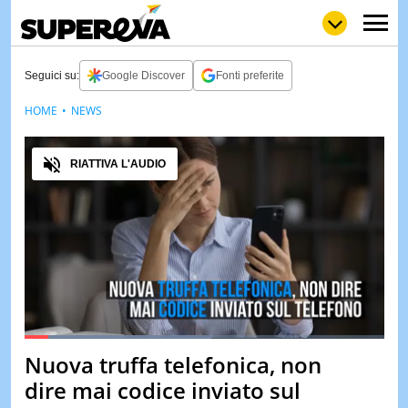
Seguici su:
Google Discover
Fonti preferite
HOME
NEWS
NEWS
LOL
GULP
LOVE
Audio
STORIE
RIATTIVA L'AUDIO
VIDEO
WOW
POP
CURIOS
CINEM
& TV
QUIZ
&
TEST
Loaded
:
52.04%
Nuova truffa telefonica, non
Pause
Unmute
MUSIC
dire mai codice inviato sul
&
SPETT