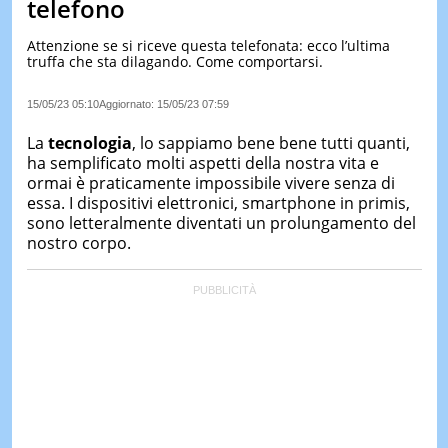
telefono
LE
NOTIZI
Attenzione se si riceve questa telefonata: ecco l’ultima
DI
truffa che sta dilagando. Come comportarsi.
OGGI
15/05/23 05:10
Aggiornato:
15/05/23 07:59
LE
NOTIZI
La
tecnologia
, lo sappiamo bene bene tutti quanti,
DI
IERI
ha semplificato molti aspetti della nostra vita e
ormai è praticamente impossibile vivere senza di
CONTAT
essa. I dispositivi elettronici, smartphone in primis,
sono letteralmente diventati un prolungamento del
nostro corpo.