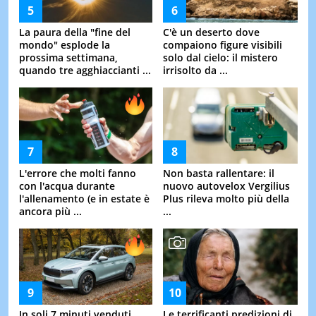
La paura della "fine del
C'è un deserto dove
mondo" esplode la
compaiono figure visibili
prossima settimana,
solo dal cielo: il mistero
quando tre agghiaccianti ...
irrisolto da ...
L'errore che molti fanno
Non basta rallentare: il
con l'acqua durante
nuovo autovelox Vergilius
l'allenamento (e in estate è
Plus rileva molto più della
ancora più ...
...
In soli 7 minuti venduti
Le terrificanti predizioni di