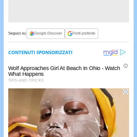
Seguici su:
Google Discover
Fonti preferite