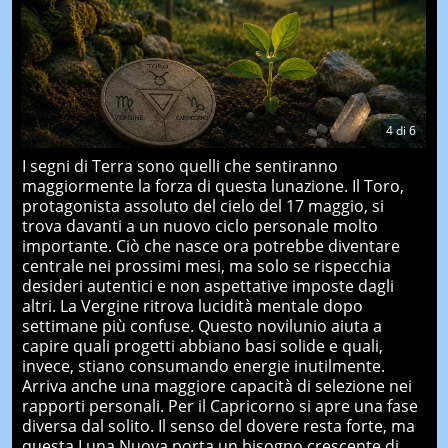
4
di
6
I segni di Terra sono quelli che sentiranno
maggiormente la forza di questa lunazione. Il Toro,
protagonista assoluto del cielo del 17 maggio, si
trova davanti a un nuovo ciclo personale molto
importante. Ciò che nasce ora potrebbe diventare
centrale nei prossimi mesi, ma solo se rispecchia
desideri autentici e non aspettative imposte dagli
altri. La Vergine ritrova lucidità mentale dopo
settimane più confuse. Questo novilunio aiuta a
capire quali progetti abbiano basi solide e quali,
invece, stiano consumando energie inutilmente.
Arriva anche una maggiore capacità di selezione nei
rapporti personali. Per il Capricorno si apre una fase
diversa dal solito. Il senso del dovere resta forte, ma
questa Luna Nuova porta un bisogno crescente di