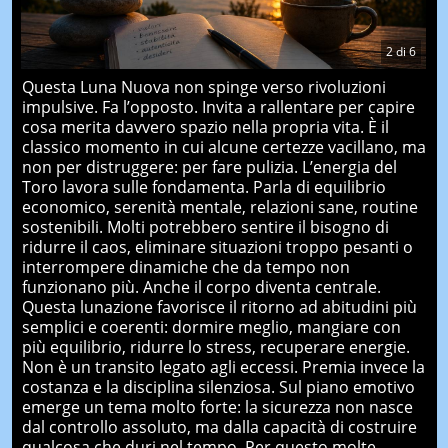
2
di
6
Questa Luna Nuova non spinge verso rivoluzioni
impulsive. Fa l’opposto. Invita a rallentare per capire
cosa merita davvero spazio nella propria vita. È il
classico momento in cui alcune certezze vacillano, ma
non per distruggere: per fare pulizia. L’energia del
Toro lavora sulle fondamenta. Parla di equilibrio
economico, serenità mentale, relazioni sane, routine
sostenibili. Molti potrebbero sentire il bisogno di
ridurre il caos, eliminare situazioni troppo pesanti o
interrompere dinamiche che da tempo non
funzionano più. Anche il corpo diventa centrale.
Questa lunazione favorisce il ritorno ad abitudini più
semplici e coerenti: dormire meglio, mangiare con
più equilibrio, ridurre lo stress, recuperare energie.
Non è un transito legato agli eccessi. Premia invece la
costanza e la disciplina silenziosa. Sul piano emotivo
emerge un tema molto forte: la sicurezza non nasce
dal controllo assoluto, ma dalla capacità di costruire
qualcosa che duri nel tempo. Per questo molte