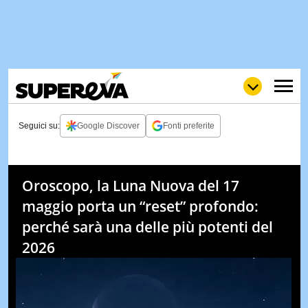
Seguici su:
Google Discover
Fonti preferite
NEWS
LOL
GULP
LOVE
Oroscopo, la Luna Nuova del 17
STORIE
maggio porta un “reset” profondo:
VIDEO
perché sarà una delle più potenti del
WOW
POP
CURIOS
2026
CINEM
& TV
QUIZ