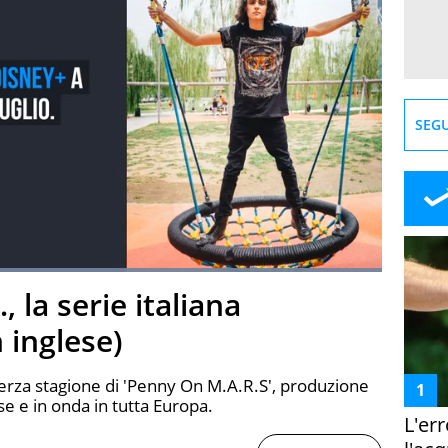
SEGU
Loaded
:
100.00%
 la serie italiana
creen
n inglese)
a terza stagione di 'Penny On M.A.R.S', produzione
ese e in onda in tutta Europa.
L'er