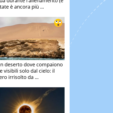
qua durante l'allenamento (e
tate è ancora più ...
un deserto dove compaiono
e visibili solo dal cielo: il
ro irrisolto da ...