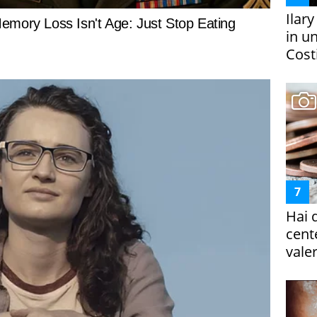
Ilar
in un
Costi
Hai 
cent
vale