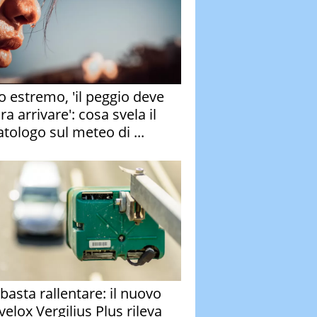
o estremo, 'il peggio deve
a arrivare': cosa svela il
atologo sul meteo di ...
basta rallentare: il nuovo
velox Vergilius Plus rileva