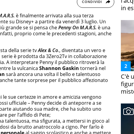
l'ac
CONDIVIDI
in es
.A.R.S.
è finalmente arrivata alla sua terza
nte su Disney+ a partire da venerdì 3 luglio. Un
più grande se si pensa che
Penny On M.A.R.S.
è una
nfatti, proprio come le precedenti stagioni, anche
sta della serie tv
Alex & Co
., diventata un vero e
 serie è prodotta da 3Zero2Tv in collaborazione
. A interpretare Penny il pubblico ritroverà la
entre la vulcanica
Shannon Gaskin
tornerà nel
lan
sarà ancora una volta il bello e talentuoso
C'è 
che tante sorprese per il pubblico affezionato
figur
miste
ui le sue certezze in amore e amicizia vengono
ossi ufficiale – Penny decide di anteporre a se
na parte aiutando sua madre, che ha subito uno
are per l’affido di Pete;
na talentuosa, ma sfigurata, a mettersi in gioco al
osi da brutto anatroccolo a cigno. Per farlo è
o personale
al saggio scolastico e anche a mettere