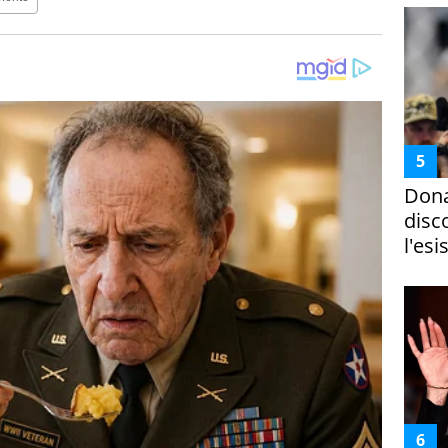
Dona
disc
l'esi