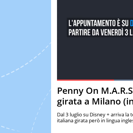
Current Time
0:19
Duration
1:00
Penny On M.A.R.S.,
Pause
Unmute
Fulls
girata a Milano (i
Dal 3 luglio su Disney + arriva l
italiana girata però in lingua ingl