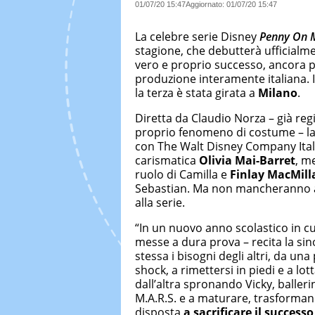
01/07/20 15:47
Aggiornato:
01/07/20 15:47
La celebre serie Disney
Penny On M
stagione, che debutterà ufficialme
vero e proprio successo, ancora 
produzione interamente italiana. I
la terza è stata girata a
Milano
.
Diretta da Claudio Norza – già regi
proprio fenomeno di costume – la
con The Walt Disney Company Italia
carismatica
Olivia Mai-Barret
, m
ruolo di Camilla e
Finlay MacMil
Sebastian. Ma non mancheranno an
alla serie.
“In un nuovo anno scolastico in c
messe a dura prova – recita la sin
stessa i bisogni degli altri, da u
shock, a rimettersi in piedi e a lott
dall’altra spronando Vicky, balleri
M.A.R.S. e a maturare, trasformand
disposta
a sacrificare il success