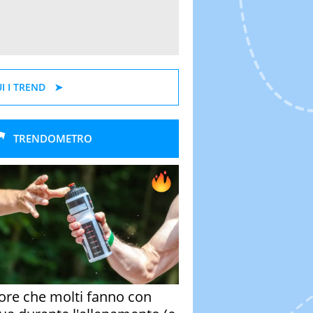
I I TREND
TRENDOMETRO
rore che molti fanno con