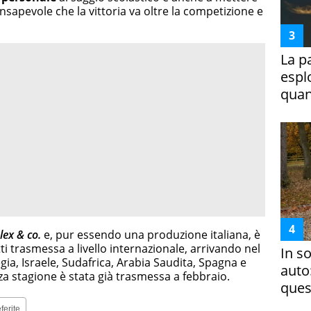
consapevole che la vittoria va oltre la competizione e
La p
espl
quan
lex & co.
e, pur essendo una produzione italiana, è
tti trasmessa a livello internazionale, arrivando nel
In s
ia, Israele, Sudafrica, Arabia Saudita, Spagna e
auto
za stagione è stata già trasmessa a febbraio.
ques
ferite