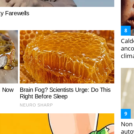
Cald
ancor
clim
Non 
auto