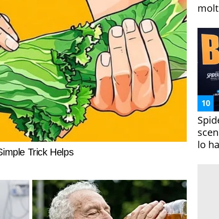
molto
Spid
scena
lo h