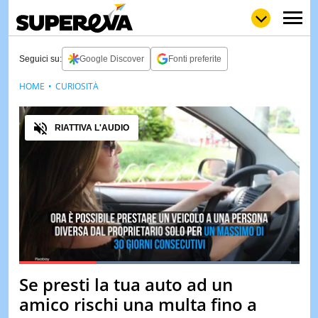
Seguici su:
Google Discover
Fonti preferite
HOME
CURIOSITÀ
NEWS
LOL
GULP
LOVE
Audio
STORIE
RIATTIVA L'AUDIO
VIDEO
WOW
POP
CURIOS
CINEM
& TV
QUIZ
&
TEST
Loaded
:
97.07%
Se presti la tua auto ad un
Pause
Unmute
MUSIC
amico rischi una multa fino a
&
SPETT