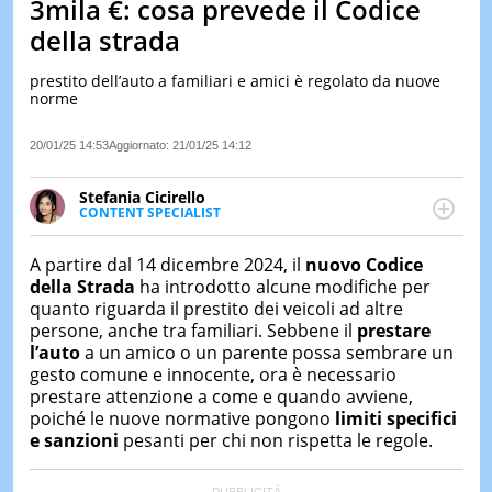
3mila €: cosa prevede il Codice
LE
della strada
NOTIZI
DI
prestito dell’auto a familiari e amici è regolato da nuove
OGGI
norme
LE
NOTIZI
20/01/25 14:53
Aggiornato:
21/01/25 14:12
DI
IERI
Stefania Cicirello
CONTENT SPECIALIST
CONTAT
Content writer, video editor e fotografa, ha
conseguito un Master in Digital & Social Media
A partire dal 14 dicembre 2024, il
nuovo Codice
Marketing. Scrive articoli in ottica SEO e realizza
della Strada
ha introdotto alcune modifiche per
contenuti per social media, con focus su Costume &
quanto riguarda il prestito dei veicoli ad altre
Società, Moda e Bellezza.
persone, anche tra familiari. Sebbene il
prestare
l’auto
a un amico o un parente possa sembrare un
gesto comune e innocente, ora è necessario
prestare attenzione a come e quando avviene,
poiché le nuove normative pongono
limiti specifici
e sanzioni
pesanti per chi non rispetta le regole.