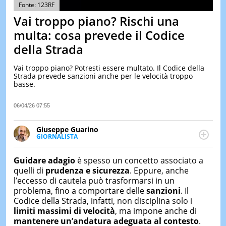
&
Fonte: 123RF
TEST
Vai troppo piano? Rischi una
MUSIC
multa: cosa prevede il Codice
&
della Strada
SPETT
LE
Vai troppo piano? Potresti essere multato. Il Codice della
NOTIZI
Strada prevede sanzioni anche per le velocità troppo
DI
basse.
OGGI
LE
06/04/26 07:55
NOTIZI
DI
Giuseppe Guarino
IERI
GIORNALISTA
Ph(D) in Diritto Comparato e processi di
CONTAT
integrazione e attivo nel campo della ricerca, in
Guidare
adagio
è spesso un concetto associato a
particolare sulla Storia contemporanea di America
quelli di
prudenza e sicurezza
. Eppure, anche
Latina e Spagna. Collabora con numerose testate ed
l’eccesso di cautela può trasformarsi in un
è presidente dell'Associazione Culturale "La
problema, fino a comportare delle
sanzioni
. Il
Biblioteca del Sannio".
Codice della Strada, infatti, non disciplina solo i
limiti massimi di velocità
, ma impone anche di
mantenere un’andatura adeguata al contesto
.