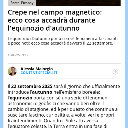
&
Fonte: Pixabay
TEST
Crepe nel campo magnetico:
MUSIC
ecco cosa accadrà durante
&
l'equinozio d'autunno
SPETT
LE
L’equinozio d’autunno porta con sé fenomeni affascinanti
NOTIZI
e poco noti: ecco cosa accadrà davvero il 22 settembre.
DI
OGGI
15/09/25 09:12
LE
NOTIZI
Alessia Malorgio
DI
CONTENT SPECIALIST
IERI
Ha conseguito un Master in Marketing Management
e Google Digital Training su Marketing digitale. Si
CONTAT
Il
22 settembre 2025
sarà il giorno che ufficialmente
occupa della creazione di contenuti in ottica SEO e
introduce l’
autunno
nell’emisfero boreale:
dello sviluppo di strategie marketing attraverso
l’
equinozio
porta con sé una serie di fenomeni
canali digitali.
astronomici e geofisici che vanno ben oltre il
cambio di stagione, ed è per questo che continua a
suscitare fascino, curiosità e, a volte, veri e propri
fraintendimenti. Quando il Sole attraversa
l’equatore celeste, la Terra entra in una fase di