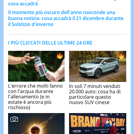
cosa accadrà
Il momento più oscuro dell'anno nasconde una
buona notizia: cosa accadrà il 21 dicembre durante
il Solstizio d'inverno
I PIÙ CLICCATI DELLE ULTIME 24 ORE
L'errore che molti fanno
In soli 7 minuti venduti
con l'acqua durante
20.000 auto: cosa ha di
l'allenamento (e in
particolare questo
estate è ancora più
nuovo SUV cinese
rischioso)