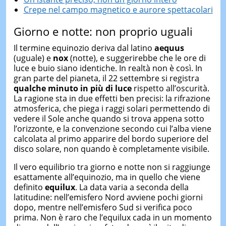
Crepe nel campo magnetico e aurore spettacolari
Giorno e notte: non proprio uguali
Il termine equinozio deriva dal latino
aequus
(uguale) e
nox
(notte), e suggerirebbe che le ore di
luce e buio siano identiche. In realtà non è così. In
gran parte del pianeta, il 22 settembre si registra
qualche minuto in più di luce
rispetto all’oscurità.
La ragione sta in due effetti ben precisi: la rifrazione
atmosferica, che piega i raggi solari permettendo di
vedere il Sole anche quando si trova appena sotto
l’orizzonte, e la convenzione secondo cui l’alba viene
calcolata al primo apparire del bordo superiore del
disco solare, non quando è completamente visibile.
Il vero equilibrio tra giorno e notte non si raggiunge
esattamente all’equinozio, ma in quello che viene
definito
equilux
. La data varia a seconda della
latitudine: nell’emisfero Nord avviene pochi giorni
dopo, mentre nell’emisfero Sud si verifica poco
prima. Non è raro che l’equilux cada in un momento