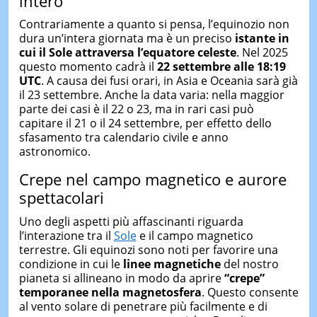
intero
Contrariamente a quanto si pensa, l’equinozio non
dura un’intera giornata ma è un preciso
istante in
cui il Sole attraversa l’equatore celeste
. Nel 2025
questo momento cadrà il
22 settembre alle 18:19
UTC
. A causa dei fusi orari, in Asia e Oceania sarà già
il 23 settembre. Anche la data varia: nella maggior
parte dei casi è il 22 o 23, ma in rari casi può
capitare il 21 o il 24 settembre, per effetto dello
sfasamento tra calendario civile e anno
astronomico.
Crepe nel campo magnetico e aurore
spettacolari
Uno degli aspetti più affascinanti riguarda
l’interazione tra il
Sole
e il campo magnetico
terrestre. Gli equinozi sono noti per favorire una
condizione in cui le
linee magnetiche
del nostro
pianeta si allineano in modo da aprire
“crepe”
temporanee nella magnetosfera
. Questo consente
al vento solare di penetrare più facilmente e di